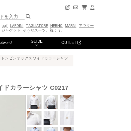
guji
LARDINI
TAGLIATORE
HERNO
MARNI
アウター
ジャケット
そうだスーツ、着よう。
GUIDE
etwork!
OUTLET
ュドコットンピンオックスワイドカラーシャツ