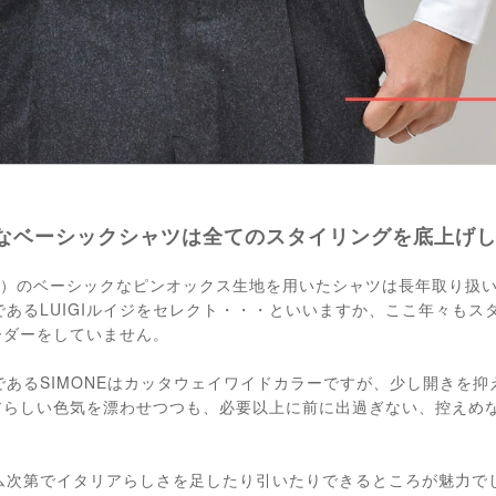
なベーシックシャツは全てのスタイリングを底上げ
ナモレ）のベーシックなピンオックス生地を用いたシャツは長年取り扱
あるLUIGIルイジをセレクト・・・といいますか、ここ年々もス
オーダーをしていません。
あるSIMONEはカッタウェイワイドカラーですが、少し開きを抑
リアらしい色気を漂わせつつも、必要以上に前に出過ぎない、控えめ
ム次第でイタリアらしさを足したり引いたりできるところが魅力で