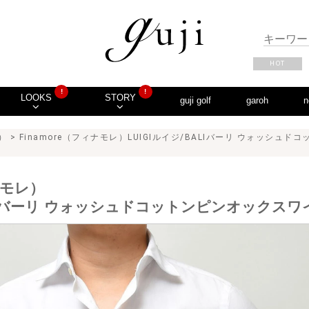
HOT
!
!
LOOKS
STORY
guji golf
garoh
n
）
> Finamore（フィナモレ）LUIGIルイジ/BALIバーリ ウォッシ