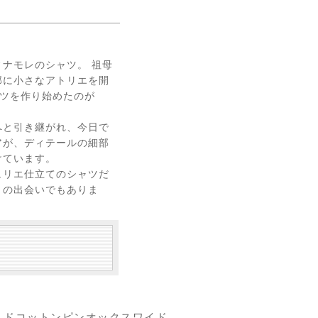
ナモレのシャツ。 祖母
部に小さなアトリエを開
ャツを作り始めたのが
へと引き継がれ、今日で
アが、ディテールの細部
けています。
ュリエ仕立てのシャツだ
との出会いでもありま
ッシュドコットンピンオックスワイド