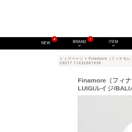
4
!
BRAND
ITEM
NEW
トップページ
>
Finamore（フィナモレ
C0217 11032001039