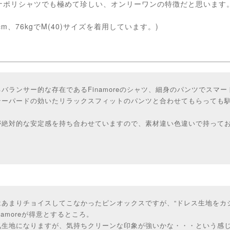
ナポリシャツでも極めて珍しい、オンリーワンの特徴だと思います
cm、76kgでM(40)サイズを着用しています。)
バランサー的な存在であるFinamoreのシャツ、細身のパンツでスマ
テーパードの効いたリラックスフィットのパンツと合わせてもらっても
が絶対的な安定感を持ち合わせていますので、素材違い色違いで持って
はあまりチョイスしてこなかったピンオックスですが、“ドレス生地をカ
namoreが得意とするところ。
気生地になりますが、気持ちクリーンな印象が強いかな・・・という感