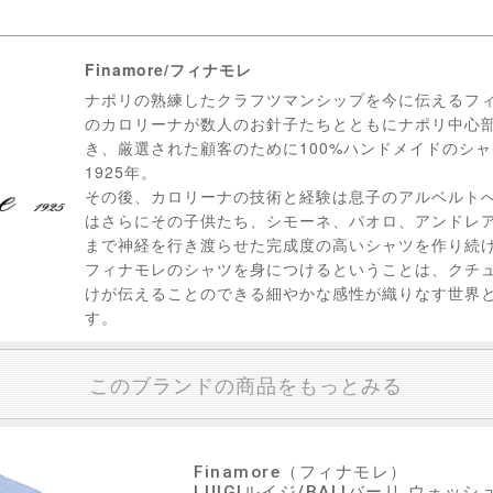
Finamore/フィナモレ
ナポリの熟練したクラフツマンシップを今に伝えるフィ
のカロリーナが数人のお針子たちとともにナポリ中心
き、厳選された顧客のために100%ハンドメイドのシ
1925年。
その後、カロリーナの技術と経験は息子のアルベルト
はさらにその子供たち、シモーネ、パオロ、アンドレ
まで神経を行き渡らせた完成度の高いシャツを作り続
フィナモレのシャツを身につけるということは、クチ
けが伝えることのできる細やかな感性が織りなす世界
す。
このブランドの商品をもっとみる
Finamore（フィナモレ）
LUIGIルイジ/BALIバーリ ウォ