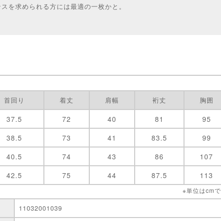
ンスを求められる方には最適の一枚かと。
首回り
着丈
肩幅
裄丈
胸囲
37.5
72
40
81
95
38.5
73
41
83.5
99
40.5
74
43
86
107
42.5
75
44
87.5
113
※単位はcm
11032001039