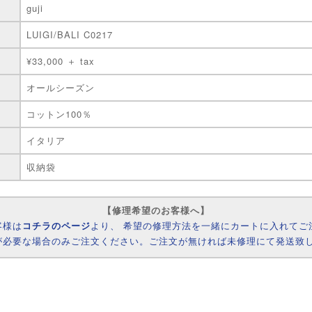
guji
LUIGI/BALI C0217
¥33,000 ＋ tax
オールシーズン
コットン100％
イタリア
収納袋
【修理希望のお客様へ】
客様は
コチラのページ
より、 希望の修理方法を一緒にカートに入れてご
が必要な場合のみご注文ください。ご注文が無ければ未修理にて発送致