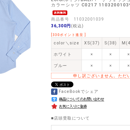
カラーシャツ C0217 1103200103
商品番号 11032001039
36,300円
(税込)
[330ポイント進呈 ]
color＼size
XS(37)
S(38)
M(4
ホワイト
×
×
×
ブルー
×
×
×
申し訳ございません。ただ
FaceBookでシェア
■
店頭受取について