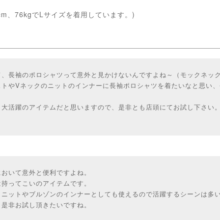
cm、76kgでLサイズを着用しています。)
て、長袖のポロシャツって意外と見かけないんですよね～（モックネッ
ストやVネックのニットのインナーに長袖ポロシャツを着たいなと思い、
、大活躍のアイテムだと思いますので、是非とも店頭にてお試し下さい
において意外と便利ですよね。
は持ってこいのアイテムです。
、ニットやブルゾンのインナーとしても使えるので活躍するシーンは多
ら是非お試し頂きたいですね。