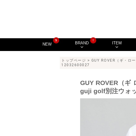
5
!
BRAND
ITEM
NEW
トップページ
>
GUY ROVER（ギ・ロ
12032600027