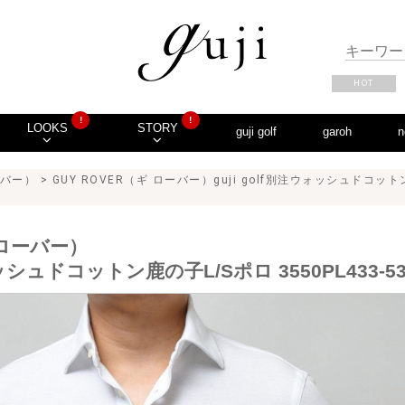
HOT
!
!
LOOKS
STORY
guji golf
garoh
n
ーバー）
> GUY ROVER（ギ ローバー）guji golf別注ウォッシュドコットン鹿