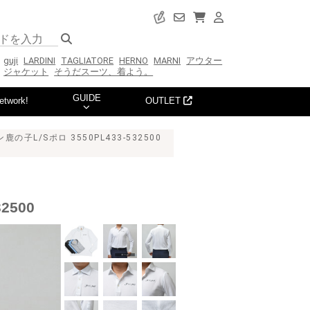
guji
LARDINI
TAGLIATORE
HERNO
MARNI
アウター
ジャケット
そうだスーツ、着よう。
GUIDE
etwork!
OUTLET
の子L/Sポロ 3550PL433-532500