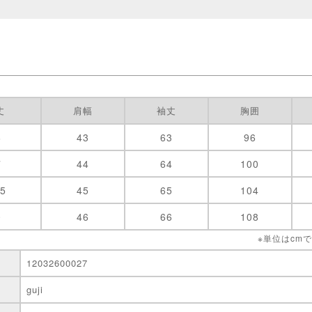
丈
肩幅
袖丈
胸囲
6
43
63
96
7
44
64
100
.5
45
65
104
0
46
66
108
※単位はcm
12032600027
guji