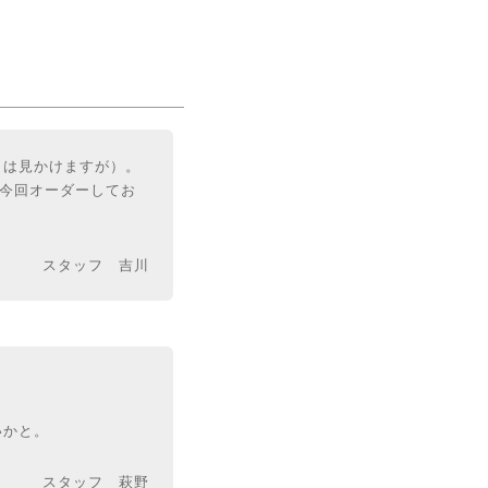
クは見かけますが）。
今回オーダーしてお
。
スタッフ 吉川
いかと。
スタッフ 萩野