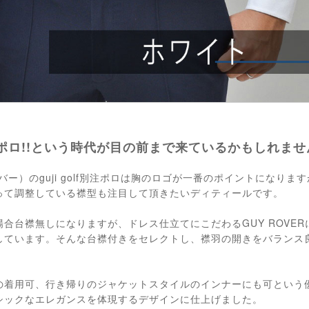
ポロ!!という時代が目の前まで来ているかもしれませ
ローバー）のguji golf別注ポロは胸のロゴが一番のポイントになり
って調整している襟型も注目して頂きたいディティールです。
合台襟無しになりますが、ドレス仕立てにこだわるGUY ROVE
しています。そんな台襟付きをセレクトし、襟羽の開きをバランス
。
の着用可、行き帰りのジャケットスタイルのインナーにも可という
シックなエレガンスを体現するデザインに仕上げました。