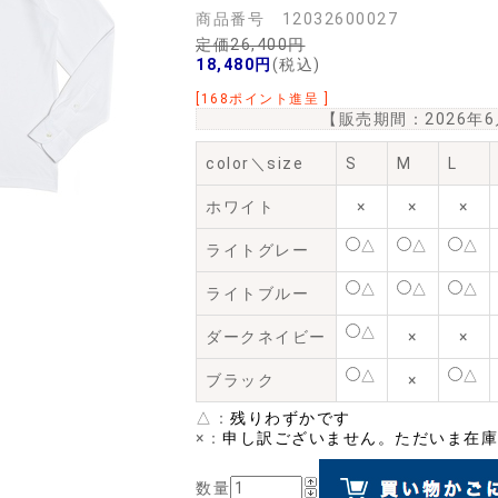
商品番号 12032600027
定価26,400円
18,480円
(税込)
[168ポイント進呈 ]
【販売期間：
2026年
color＼size
S
M
L
ホワイト
×
×
×
△
△
△
ライトグレー
△
△
△
ライトブルー
△
ダークネイビー
×
×
△
△
ブラック
×
△：
残りわずかです
×：
申し訳ございません。ただいま在庫
数量