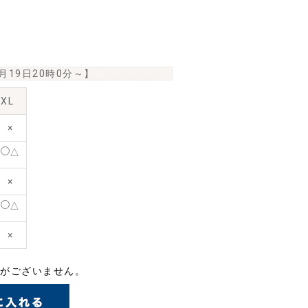
6月19日20時0分
～】
XL
×
△
×
△
×
がございません。