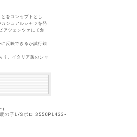
ことをコンセプトとし
やカジュアルシャツを発
、ピアツェンツァにて創
かに反映できるか試行錯
あり、イタリア製のシャ
ー）
の子L/Sポロ 3550PL433-