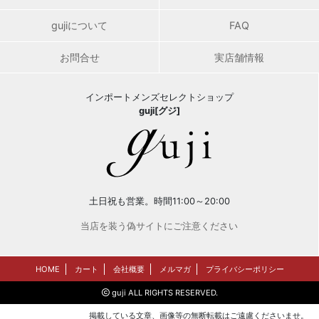
gujiについて
FAQ
お問合せ
実店舗情報
インポートメンズセレクトショップ
guji[グジ]
土日祝も営業。時間11:00～20:00
当店を装う偽サイトにご注意ください
HOME
カート
会社概要
メルマガ
プライバシーポリシー
guji ALL RIGHTS RESERVED.
掲載している文章、画像等の無断転載はご遠慮くださいませ。