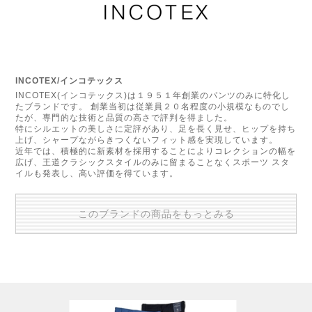
INCOTEX/インコテックス
INCOTEX(インコテックス)は１９５１年創業のパンツのみに特化し
たブランドです。 創業当初は従業員２０名程度の小規模なものでし
たが、専門的な技術と品質の高さで評判を得ました。
特にシルエットの美しさに定評があり、足を長く見せ、ヒップを持ち
上げ、シャープながらきつくないフィット感を実現しています。
近年では、積極的に新素材を採用することによりコレクションの幅を
広げ、王道クラシックスタイルのみに留まることなくスポーツ スタ
イルも発表し、高い評価を得ています。
このブランドの商品をもっとみる