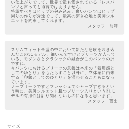
い仕上がりでして、世界で最も愛されているドレスパ
ンツと言っても過言ではありません。
特筆すべきはヒップの包み込み。良いパンツはヒップ
周りの作りが秀逸でして、最高の穿き心地と美脚シル
エットを約束してくれます。
スタッフ 前澤
スリムフィット全盛の中において新たな息吹を吹き込
んだこの31モデル、細いんですけどプリーツが入って
いる、モダンさとクラシックの融合がこのパンツの肝
ですね。
今パンツにおけるプリーツの意義は本来の「着用感と
してのゆとり」をもたらすこと以外に、立体感に由来
する「印象としてのゆとり」を漂わせることもになっ
ています。
ノープリーツですとフレッシュでシャープすぎるとい
う時に、美脚シルエット且つプリーツ入りという31モ
デルの有用性は計り知れないものになると思います。
スタッフ 西出
サイズ