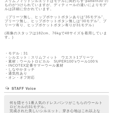
スリムフィットシルエットはモデルに関わらず“pattern30”の
ものがつけられていますが、ディティールの違いによりモデ
ルは詳細に分かれています。
（プリーツ無し、ヒップポケットボタンありは“35モデル”、
プリーツ無し、ヒップポケットボタン無しは“30モデル”、プ
リーツ有り、ヒップポケットボタン有りが31モデル）
(画像のスタッフは182cm、76kgで48サイズを着用していま
す。)
・モデル：31
・シルエット：スリムフィット ウエスト1プリーツ
・素材：ウールトロピカル SUPER100'sウール100％
・INCOTEX定番サマーウール素材
・しなやかタッチ
・通気性あり
・オン・オフ対応
STAFF Voice
何を隠そう1番人気のドレスパンツがこちらのウールト
ロピカルの31モデル。
完成された美しいシルエット、穿き心地はこれ以上な