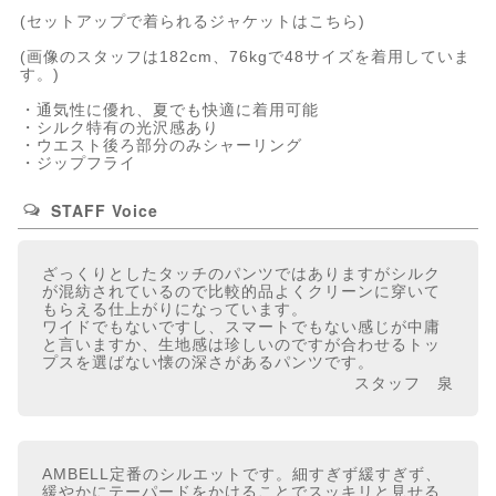
(
セットアップで着られるジャケットはこちら
)
(画像のスタッフは182cm、76kgで48サイズを着用していま
す。)
・通気性に優れ、夏でも快適に着用可能
・シルク特有の光沢感あり
・ウエスト後ろ部分のみシャーリング
・ジップフライ
STAFF Voice
ざっくりとしたタッチのパンツではありますがシルク
が混紡されているので比較的品よくクリーンに穿いて
もらえる仕上がりになっています。
ワイドでもないですし、スマートでもない感じが中庸
と言いますか、生地感は珍しいのですが合わせるトッ
プスを選ばない懐の深さがあるパンツです。
スタッフ 泉
AMBELL定番のシルエットです。細すぎず緩すぎず、
緩やかにテーパードをかけることでスッキリと見せる