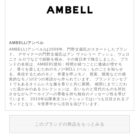
AMBELL/アンベル
AMBELL(アンベル)は2009年、門野文蔵氏がスタートしたブラン
ド。 デザイナーの門野文蔵氏はアン ヴァレリー アッシュ、ヴェロ
ニク ルロワなどで経験を積み、その後日本で独立しました。 ブラ
ンドの名前は、AMBER(琥珀：時間が経つごとに価値が増すモ
ノ、香りを楽しむためのモノ)+BELL (ベル：ものごとを知らせ
る、発信するためのモノ、幸運を呼ぶモノ、視覚、聴覚などの感
覚的なモノ)の2つの単語から作られています。 ブランドコンセプ
トでもあるタイムレスな服を香りと共に展開。 細部にまでこだわ
った温かみのあるコレクションは、古いものと現代のものを対比
させながらアーカイブへの尊敬を持ち独自のメッセージ性を帯び
ています。 2010年以降東京コレクションではいつも注目されるブ
ランドとなり、今世界中から注目を浴びています。
このブランドの商品をもっとみる