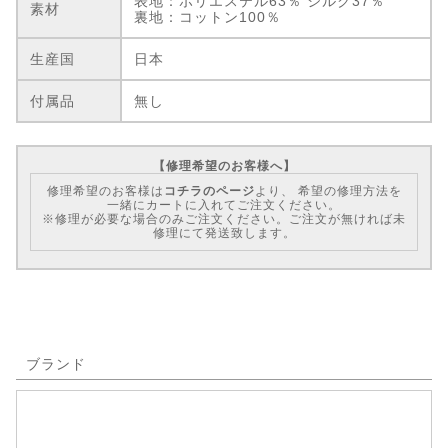
表地：ポリエステル63％ シルク37％
素材
裏地：コットン100％
生産国
日本
付属品
無し
【修理希望のお客様へ】
修理希望のお客様は
コチラのページ
より、 希望の修理方法を
一緒にカートに入れてご注文ください。
※修理が必要な場合のみご注文ください。ご注文が無ければ未
修理にて発送致します。
ブランド