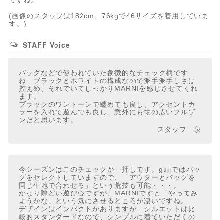
ですね。
(画像のスタッフは182cm、76kgで46サイズを着用していま
す。)
STAFF Voice
バッグなどで使われていた象徴的なチェック柄です
ね、ブラックとホワイトの構成なので派手派手しさは
控えめ、それでいてしっかりMARNIを感じさせてくれ
ます。
ブラックのワントーンで纏めても良し、アクセントカ
ラーを入れて遊んでも良し、意外にも懐の広いブルゾ
ンだと思います。
スタッフ 泉
今シーズンはこのチェックが一押しです。gujiではバッ
グをセレクトしていますので、「アウターとバッグを
同じ生地で合わせる」という荒技も可能・・・。
かなり際どい遊び心ですが、MARNIですと「やってみ
ようかな」という気にさせるところが凄いですね。
デザインはインパクトがありますが、シルエットは比
較的スタンダードなので、シンプルに着ていただくの