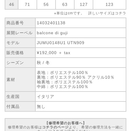
46
71
56
63
127
123
※単位はcmです。 詳しいサイズは
コチラ
商品番号
14032401138
展開レーベル
balcone di guji
モデル
JUMU0148U1 UTN909
販売価格
¥192,000 ＋ tax
シーズン
秋 / 冬
表地：ポリエステル100％
裏地：ポリエステル90％ アクリル10％
素材
袖裏地：ポリエステル100％
中綿：ポリエステル100％
生産国
イタリア
付属品
無し
【修理希望のお客様へ】
修理希望のお客様は
コチラのページ
より、 希望の修理方法を一緒に