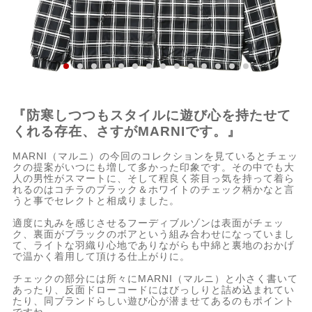
『防寒しつつもスタイルに遊び心を持たせて
くれる存在、さすがMARNIです。』
MARNI（マルニ）の今回のコレクションを見ているとチェッ
クの提案がいつにも増して多かった印象です。その中でも大
人の男性がスマートに、そして程良く茶目っ気を持って着ら
れるのはコチラのブラック＆ホワイトのチェック柄かなと言
うと事でセレクトと相成りました。
適度に丸みを感じさせるフーディブルゾンは表面がチェッ
ク、裏面がブラックのボアという組み合わせになっていまし
て、ライトな羽織り心地でありながらも中綿と裏地のおかげ
で温かく着用して頂ける仕上がりに。
チェックの部分には所々にMARNI（マルニ）と小さく書いて
あったり、反面ドローコードにはびっしりと詰め込まれてい
たり、同ブランドらしい遊び心が潜ませてあるのもポイント