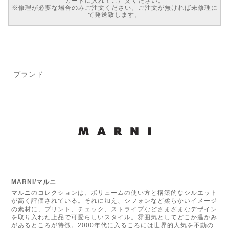
カートに入れてご注文ください。
※修理が必要な場合のみご注文ください。ご注文が無ければ未修理に
て発送致します。
ブランド
MARNI/マルニ
マルニのコレクションは、ボリュームの使い方と構築的なシルエット
が高く評価されている。それに加え、シフォンなど柔らかいイメージ
の素材に、プリント、チェック、ストライプなどさまざまなデザイン
を取り入れた上品で可愛らしいスタイル。雰囲気としてどこか温かみ
があるところが特徴。2000年代に入るころには世界的人気を不動の