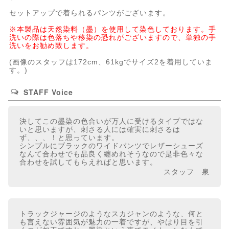
セットアップで着られるパンツ
がございます。
※本製品は天然染料（墨）を使用して染色しております。手
洗いの際は色落ちや移染の恐れがございますので、単独の手
洗いをお勧め致します。
(画像のスタッフは172cm、61kgでサイズ2を着用していま
す。)
STAFF Voice
決してこの墨染の色合いが万人に受けるタイプではな
いと思いますが、刺さる人には確実に刺さるは
ず、、、！と思っています。
シンプルにブラックのワイドパンツでレザーシューズ
なんて合わせでも品良く纏めれそうなので是非色々な
合わせを試してもらえればと思います。
スタッフ 泉
トラックジャージのようなスカジャンのような、何と
も言えない雰囲気が魅力の一着ですが、やはり目を引