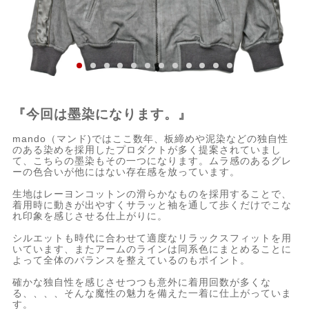
『今回は墨染になります。』
mando（マンド)ではここ数年、板締めや泥染などの独自性
のある染めを採用したプロダクトが多く提案されていまし
て、こちらの墨染もその一つになります。ムラ感のあるグレ
ーの色合いが他にはない存在感を放っています。
生地はレーヨンコットンの滑らかなものを採用することで、
着用時に動きが出やすくサラッと袖を通して歩くだけでこな
れ印象を感じさせる仕上がりに。
シルエットも時代に合わせて適度なリラックスフィットを用
いています、またアームのラインは同系色にまとめることに
よって全体のバランスを整えているのもポイント。
確かな独自性を感じさせつつも意外に着用回数が多くな
る、、、、そんな魔性の魅力を備えた一着に仕上がっていま
す。