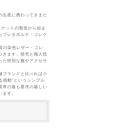
品の生産に携わってきまた
。
ャケットの製造から始ま
らプレタポルテ・コレク
品質の染色レザー・コレ
つきます。研究と職人技
った特別な服やアクセサ
老舗ブランドと比べれば小
る感動”というシンプル
業界の最も要求の厳しい
います。