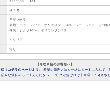
¥177,000 ＋ tax
秋 / 冬
羊革100％
裏地：コットン57％ ポリエステル34％ レーヨン6％ その他
袖裏：シルク93％ ポリウレタン7％
イタリア
無し
【修理希望のお客様へ】
客様は
コチラのページ
より、 希望の修理方法を一緒にカートに入れてご
が必要な場合のみご注文ください。ご注文が無ければ未修理にて発送致