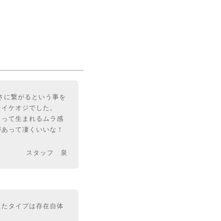
強さに繋がるという事を
なイケオジでした。
よって生まれるムラ感
があって凄くいいな！
スタッフ 泉
えたタイプは存在自体