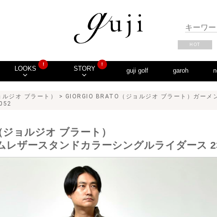
HOT
!
!
LOOKS
STORY
guji golf
garoh
n
（ジョルジオ ブラート）
> GIORGIO BRATO（ジョルジオ ブラート）ガ
052