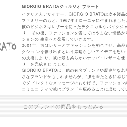
GIORGIO BRATO/ジョルジオ ブラート
イタリア人デザイナー、GIORGIO BRATOは皮革製
ファミリーのもと、1967年ボローニャに生まれました
彼のビジネスはレザーを使ったテクニカルなバイクジ
り、 その後、ファッションを愛してはやまない情熱か
ションの 生産へと発展していきます。
2001年、彼はレザーとファッションを融合させ、高
クショ ンを創り出すという素晴らしいアイデアを思い
の技術によ り、彼は最も柔らかいナッパ・レザーを使
リーを完成させ ました。
GIORGIO BRATOは、他の有名ブランドや歴史的な
さなブランドかもしれませんが、“服を着たときに感じ
でダ イレクトなメッセージのおかげで、ファッション
コミュニ ティで彼はブランドを広めることに成功して
このブランドの商品をもっとみる