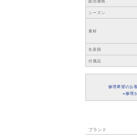
販売価格
シーズン
素材
生産国
付属品
修理希望のお
※修理
ブランド