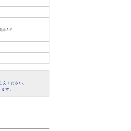
繊維3％
注文ください。
します。