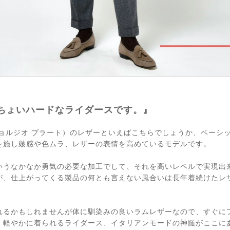
ちょいハードなライダースです。』
TO（ジョルジオ ブラート）のレザーといえばこちらでしょうか、ベー
を施し皴感や色ムラ、レザーの表情を高めているモデルです。
いうなかなか勇気の必要な加工でして、それを高いレベルで実現出
が、仕上がってくる製品の何とも言えない風合いは長年着続けたレ
れるかもしれませんが体に馴染みの良いラムレザーなので、すぐに
、軽やかに着られるライダース、イタリアンモードの神髄がここに