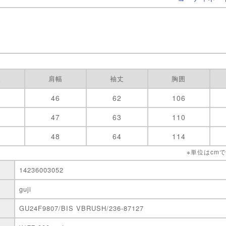
丈
肩幅
袖丈
胸囲
46
62
106
47
63
110
48
64
114
※単位はcm
14236003052
guji
GU24F9807/BIS VBRUSH/236-87127