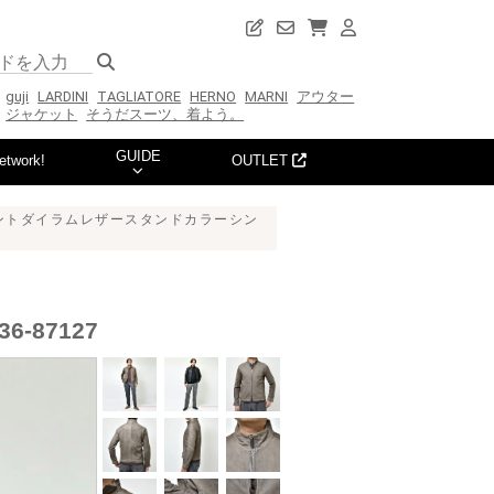
guji
LARDINI
TAGLIATORE
HERNO
MARNI
アウター
ジャケット
そうだスーツ、着よう。
GUIDE
etwork!
OUTLET
ーメントダイラムレザースタンドカラーシン