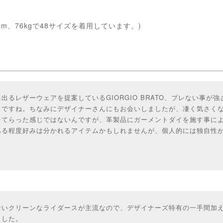
cm、76kgで48サイズを着用しています。)
出るレザーウェアを提案しているGIORGIO BRATO、ブレない事が
ドですね。ちなみにデザイナーさんにもお会いしましたが、凄く気さく
をてらった感じではないんですが、革製品にガーメントダイを施す事に
ある程度好みは分かれるアイテムかもしれませんが、個人的には独自性
ないクリーンなライダースが主流なので、デザイナーズ特有の一手間加
ました。