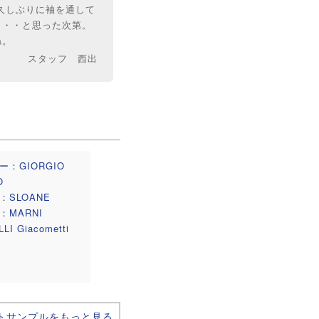
、久しぶりに袖を通して
・・・と思った次第。
ね。
スタッフ 西出
ー：GIORGIO
O
：SLOANE
：MARNI
LI Giacometti
トサンプルをもっと見る