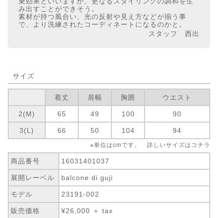
乗効果といいますか、更なるスタイリングの調和を生
み出すことができそう。
素材が持つ風合い、光の反射や見え方などが揃う事
で、より洗練されたコーディネートになるのかと。
スタッフ 西出
サイズ
着丈
肩幅
胸囲
ウエスト
2(M)
65
49
100
90
3(L)
66
50
104
94
※単位はcmです。 詳しいサイズは
コチラ
商品番号
16031401037
展開レーベル
balcone di guji
モデル
23191-002
販売価格
¥26,000 ＋ tax