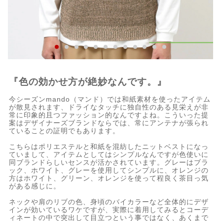
『色の効かせ方が絶妙なんです。』
今シーズンmando（マンド）では和紙素材を使ったアイテム
が散見されます、ドライなタッチに独自性のある見栄えが非
常に印象的且つファッション的なんですよね。こういった提
案はデザイナーズブランドならでは、常にアンテナが張られ
ていることの証明でもあります。
こちらはポリエステルと和紙を混紡したニットベストになっ
ていまして、アイテムとしてはシンプルなんですが色使いに
同ブランドらしいセンスが活かされています。グレーはブラ
ック、ホワイト、グレーを使用してシンプルに、オレンジの
方はホワイト、グリーン、オレンジを使って程良く茶目っ気
がある感じに。
ネックや肩のリブの色、身頃のバイカラーなど全体的にデザ
インが効いているワケですが、実際に着用してみるとコーデ
ィネートの中で突出して目立つという事ではなく、あくまで