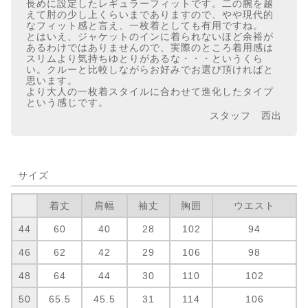
長めに設定したレギュラーフィットです。二の腕を越
えて肘の少し上くらいまでありますので、やや現代的
なフィット感と言え、一枚着としても有用ですね。
とはいえ、ジャケットのインに着られないほど余裕が
あるわけではありませんので、実際のところ着用感は
スリムより気持ちゆとりがあるな・・・というくら
い。クルーと比較しながらお好みでお選び頂ければと
思います。
より大人の一枚着スタイルに合わせて進化したタイプ
という感じです。
スタッフ 西出
サイズ
着丈
肩幅
袖丈
胸囲
ウエスト
44
60
40
28
102
94
46
62
42
29
106
98
48
64
44
30
110
102
50
65.5
45.5
31
114
106