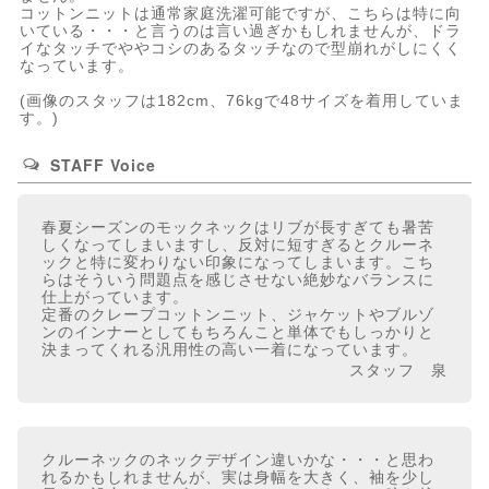
コットンニットは通常家庭洗濯可能ですが、こちらは特に向
いている・・・と言うのは言い過ぎかもしれませんが、ドラ
イなタッチでややコシのあるタッチなので型崩れがしにくく
なっています。
(画像のスタッフは182cm、76kgで48サイズを着用していま
す。)
STAFF Voice
春夏シーズンのモックネックはリブが長すぎても暑苦
しくなってしまいますし、反対に短すぎるとクルーネ
ックと特に変わりない印象になってしまいます。こち
らはそういう問題点を感じさせない絶妙なバランスに
仕上がっています。
定番のクレープコットンニット、ジャケットやブルゾ
ンのインナーとしてもちろんこと単体でもしっかりと
決まってくれる汎用性の高い一着になっています。
スタッフ 泉
クルーネックのネックデザイン違いかな・・・と思わ
れるかもしれませんが、実は身幅を大きく、袖を少し