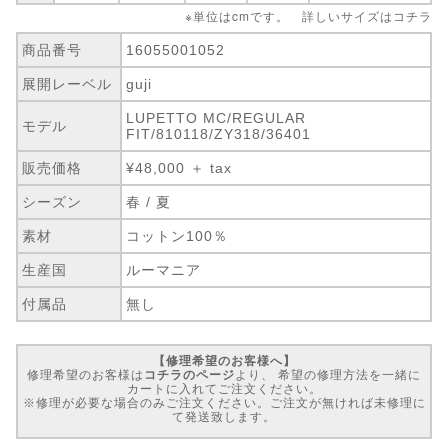
※単位はcmです。 詳しいサイズは
コチラ
商品番号
16055001052
展開レーベル
guji
LUPETTO MC/REGULAR
モデル
FIT/810118/ZY318/36401
販売価格
¥48,000 ＋ tax
シーズン
春 / 夏
素材
コットン100％
生産国
ルーマニア
付属品
無し
【修理希望のお客様へ】
修理希望のお客様は
コチラのページ
より、 希望の修理方法を一緒に
カートに入れてご注文ください。
※修理が必要な場合のみご注文ください。ご注文が無ければ未修理に
て発送致します。