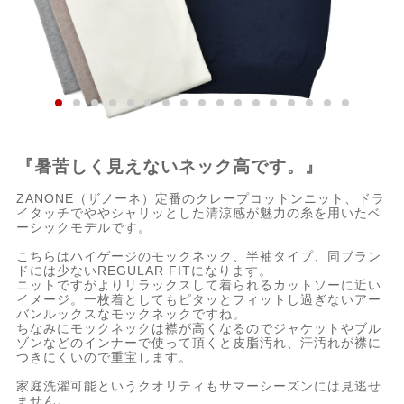
『暑苦しく見えないネック高です。』
ZANONE（ザノーネ）定番のクレープコットンニット、ドラ
イタッチでややシャリッとした清涼感が魅力の糸を用いたベ
ーシックモデルです。
こちらはハイゲージのモックネック、半袖タイプ、同ブラン
ドには少ないREGULAR FITになります。
ニットですがよりリラックスして着られるカットソーに近い
イメージ。一枚着としてもピタッとフィットし過ぎないアー
バンルックスなモックネックですね。
ちなみにモックネックは襟が高くなるのでジャケットやブル
ゾンなどのインナーで使って頂くと皮脂汚れ、汗汚れが襟に
つきにくいので重宝します。
家庭洗濯可能というクオリティもサマーシーズンには見逃せ
ません。