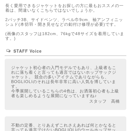
長く愛用できるジャケットをお探しの方に最もおススメの一
着は、間違いなくこちらではないでしょうか。
2パッチ3B、サイドベンツ、ラペル巾9cm、袖アンフィニッ
シュド(本切羽・開き見せなどの釦付け修理が必要)です。
(画像のスタッフは182cm、76kgで48サイズを着用していま
す。)
STAFF Voice
ジャケット初心者の入門モデルでもあり、上級者もこ
れに落ち着くと言っても過言ではないホップサックジ
ャケット。 競合の多いアイテムでありながらも、
BOGLIOLIのそれは長年非常に高い人気を博していま
す。
今季展開しているこちらの4色は、お洒落初心者も上級
者も楽しめるような展開になっていますね♪
スタッフ 高橋
不動の定番、とりあえずこれさえあれば何とかなると
言っても過言ではないBOGLIOLIのウールホップサッ