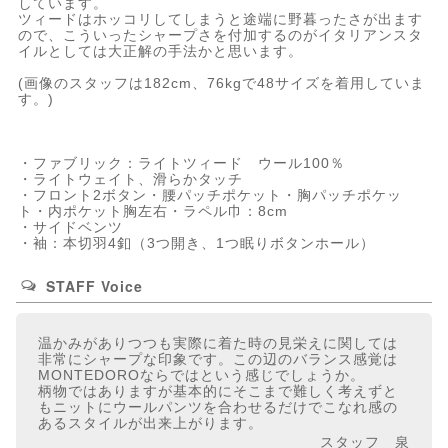
しています。
ツィードはホッコリしてしまうと途端に野暮ったさが出ます
ので、こういったシャープさを付加するのがイタリアンスタ
イルとしては大正解の手法かと思います。
(画像のスタッフは182cm、76kgで48サイズを着用していま
す。)
・ファブリック：ライトツィード ウール100％
・ライトウェイト、滑らかタッチ
・フロント2ボタン・腰パッチポケット・胸パッチポケッ
ト・内ポケット胸左右・ラペル巾：8cm
・サイドベンツ
・袖：本切羽4釦（3つ開き、1つ眠りボタンホール）
STAFF Voice
温かみがありつつも実際に着た時の見栄えに関しては
非常にシャープな印象です。この辺のバランス感覚は
MONTEDOROならではという感じでしょうか。
柄物ではありますが基本的にそこまで難しく考えずと
もニットにウールパンツを合わせるだけでこなれ感の
あるスタイルが出来上がります。
スタッフ 泉