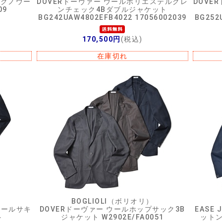
テクノウー
DOVERドーヴァー ウールポリエステルグレ
DOVE
09
ンチェック4Bダブルジャケット
BG242UAW4802EFB4022 17056002039
BG252
170,500円
(税込)
在庫切れ
BOGLIOLI（ボリオリ）
ウールサキ
DOVERドーヴァー ウールホップサック3B
EASE
ト
ジャケット W2902E/FA0051
ットン