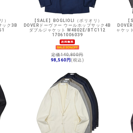
オリ）
【SALE】
BOGLIOLI（ボリオリ）
【S
サック3B
DOVERドーヴァー ウールホップサック4B
DOV
51
ダブルジャケット W4802E/BTC112
ャケット 
17061006039
定価140,800円
98,560円
(税込)