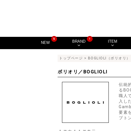
5
!
BRAND
ITEM
NEW
トップページ
> BOGLIOLI（ボリオリ）
ボリオリ／BOGLIOLI
伝統
るB
職人
入し
Gam
要素
プト