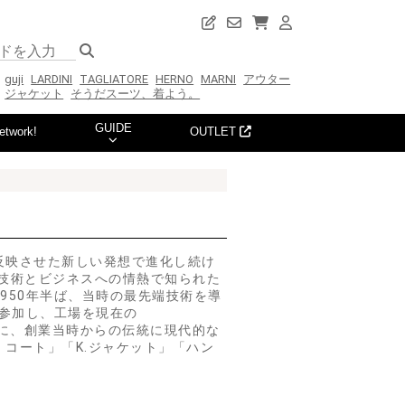
guji
LARDINI
TAGLIATORE
HERNO
MARNI
アウター
ジャケット
そうだスーツ、着よう。
GUIDE
etwork!
OUTLET
反映させた新しい発想で進化し続け
立て技術とビジネスへの情熱で知られた
950年半ば、当時の最先端技術を導
に参加し、工場を現在の
プトに、創業当時からの伝統に現代的な
コート」「K.ジャケット」「ハン