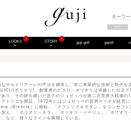
HOT
!
!
LOOKS
STORY
guji golf
garoh
n
的なサルトリアーレの手法を継承し、常に革新的な技術と時代を
OGLIOLI(ボリオリ)。創業者のピエロ・ボリオリは卓越した仕
であり、その跡を継いだ息子のジュゼッペが第二次世界大戦後の1
たアトリエを開設。1972年にはジュゼッペの長男マリオが経営
bara（Brescia）に移転。「クラシック＆モダン」をコンセ
を加え、「ボリオリ・ネラ」「ボリオリ・ベージュ」「ボリオリ・
ン」など、様々なラインを展開している。