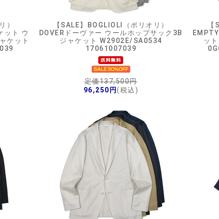
オリ）
【SALE】
BOGLIOLI（ボリオリ）
【S
ケット ウ
DOVERドーヴァー ウールホップサック3B
EMPT
ジャケット
ジャケット W2902E/SA0534
ット
039
17061007039
0G
定価137,500円
96,250円
(税込)