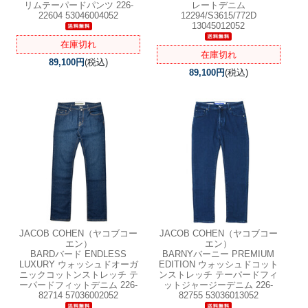
リムテーパードパンツ 226-
レートデニム
22604 53046004052
12294/S3615/772D
13045012052
在庫切れ
在庫切れ
89,100円
(税込)
89,100円
(税込)
JACOB COHEN（ヤコブコー
JACOB COHEN（ヤコブコー
エン）
エン）
BARDバード ENDLESS
BARNYバーニー PREMIUM
LUXURY ウォッシュドオーガ
EDITION ウォッシュドコット
ニックコットンストレッチ テ
ンストレッチ テーパードフィ
ーパードフィットデニム 226-
ットジャージーデニム 226-
82714 57036002052
82755 53036013052