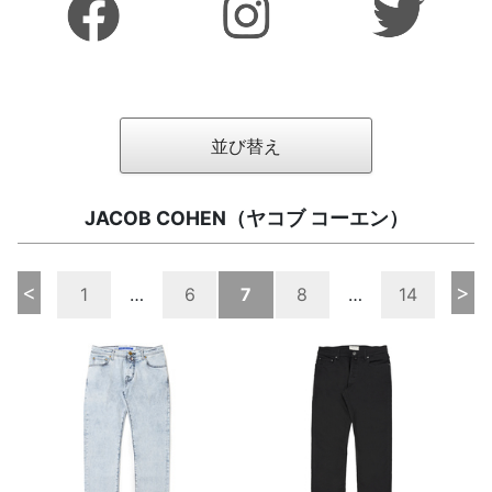
並び替え
JACOB COHEN（ヤコブ コーエン）
<
>
1
…
6
7
8
…
14