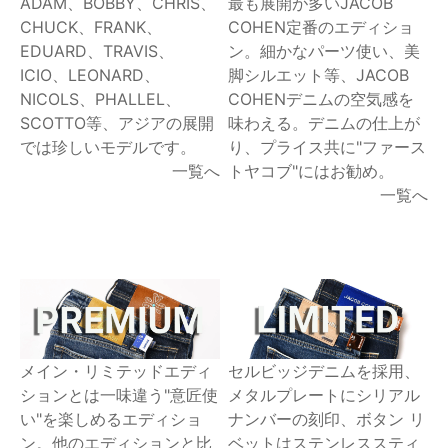
ADAM、BOBBY、CHRIS、
最も展開が多いJACOB
CHUCK、FRANK、
COHEN定番のエディショ
EDUARD、TRAVIS、
ン。細かなパーツ使い、美
ICIO、LEONARD、
脚シルエット等、JACOB
NICOLS、PHALLEL、
COHENデニムの空気感を
SCOTTO等、アジアの展開
味わえる。デニムの仕上が
では珍しいモデルです。
り、プライス共に"ファース
一覧へ
トヤコブ"にはお勧め。
一覧へ
メイン・リミテッドエディ
セルビッジデニムを採用、
ションとは一味違う"意匠使
メタルプレートにシリアル
い"を楽しめるエディショ
ナンバーの刻印、ボタン リ
ン。他のエディションと比
ベットはステンレススティ