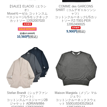
【SALE】
ELACIO（エラシ
COMME des GARCONS
オ）
SHIRT（コムデギャルソンシ
Moselモーゼル コットンスム
ャツ）
ースジャージL/Sモックネック
コットンクルーネックL/Sカッ
カットソー 12052007020
トソー FZ-T001-PER
12052400025
9,900円
(税込)
定価17,600円
10,560円
(税込)
Stefan Brandt（シュテファン
Maison Margiela（メゾン マル
ブラント）
ジェラ）
コットンスムースジャージ2B
コットンクルーネックスウェ
ジャケット ADRIAN/884-
ット S50GU0243S25614