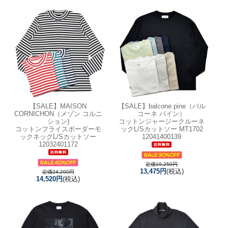
【SALE】
MAISON
【SALE】
balcone pine（バル
CORNICHON（メゾン コルニ
コーネ パイン）
ション)
コットンジャージークルーネ
コットンフライスボーダーモ
ックL/Sカットソー MT1702
ックネックL/Sカットソー
12041400139
12032401172
定価19,250円
13,475円
(税込)
定価24,200円
14,520円
(税込)