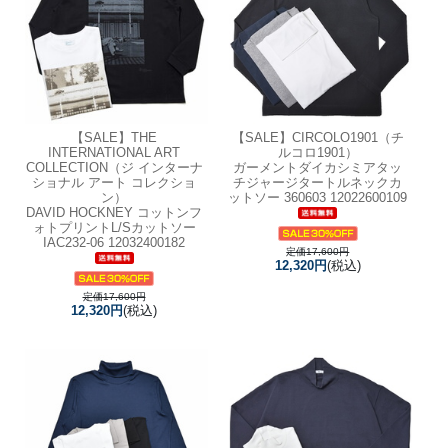
【SALE】
THE
【SALE】
CIRCOLO1901（チ
INTERNATIONAL ART
ルコロ1901）
COLLECTION（ジ インターナ
ガーメントダイカシミアタッ
ショナル アート コレクショ
チジャージタートルネックカ
ン）
ットソー 360603 12022600109
DAVID HOCKNEY コットンフ
ォトプリントL/Sカットソー
IAC232-06 12032400182
定価17,600円
12,320円
(税込)
定価17,600円
12,320円
(税込)