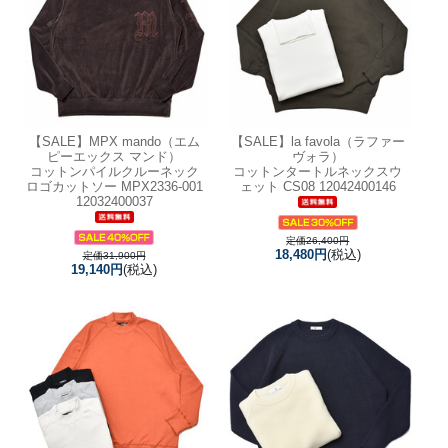
【SALE】
MPX mando（エム
【SALE】
la favola（ラファー
ピーエックス マンド）
ヴォラ）
コットンパイルクルーネック
コットンタートルネックスウ
ロゴカットソー MPX2336-001
ェット CS08 12042400146
12032400037
定価26,400円
18,480円
(税込)
定価31,900円
19,140円
(税込)