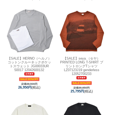
【SALE】
HERNO（ヘルノ）
【SALE】
seya.（セヤ）
コットンクルーネックポケッ
PRINTED LONG T-SHIRT プ
トスウェット JG00033UR
リントロングTシャツ
50017 12042600132
LZ07123J19 genderless
12052700233
定価38,500円
26,950円
(税込)
定価36,850円
25,795円
(税込)