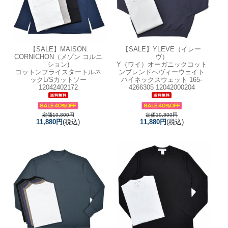
【SALE】
MAISON
【SALE】
YLEVE（イレー
CORNICHON（メゾン コルニ
ヴ）
ション)
Y（ワイ）オーガニックコット
コットンフライスタートルネ
ンブレンドヘヴィーウェイト
ックL/Sカットソー
ハイネックスウェット 165-
12042402172
4266305 12042000204
定価19,800円
定価19,800円
11,880円
(税込)
11,880円
(税込)