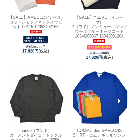
【SALE】
AMBELL(アンベル)
【SALE】
YLEVE（イレー
コットンモックネックスウェ
ヴ）
ット 00115 12052402163
Y（ワイ）ノンミュールジング
ウールクルーネックニット
165-4260367 16042001204
定価29,700円
17,820円
(税込)
定価29,700円
17,820円
(税込)
mando（マンド）
COMME des GARCONS
ガーメントダイコットンクル
SHIRT（コムデギャルソンシ
ーネックカットソー 26396-
ャツ）