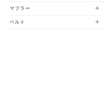
マフラー
ベルト
帽子
グローブ
アイウェア
ウォレット
アクセサリー
服飾雑貨