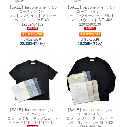
【SALE】
balcone pine（バル
【SALE】
balcone pine（バル
コーネ パイン）
コーネ パイン）
コットンスウェットプルオー
コットンクルーネックプルオ
バーフーディ MT1401
ーバースウェット MT1402
12032404139
12032403139
定価31,900円
定価27,500円
22,330円
(税込)
19,250円
(税込)
【SALE】
balcone pine（バル
【SALE】
balcone pine（バル
コーネ パイン）
コーネ パイン）
コットンクルーネックS/Sカッ
コットンジャージークルーネ
トソー MT1103 12141400139
ックL/Sカットソー MT1702
12041400139