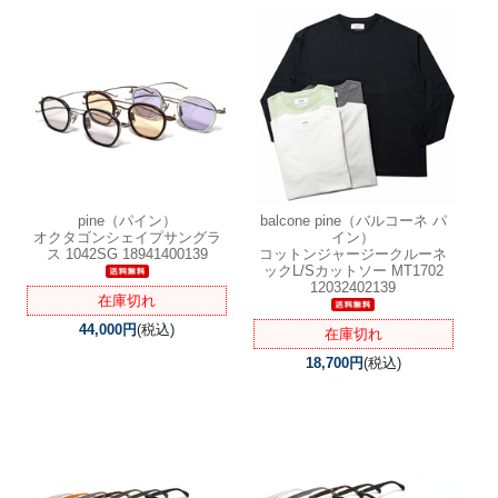
pine（パイン）
balcone pine（バルコーネ パ
オクタゴンシェイプサングラ
イン）
ス 1042SG 18941400139
コットンジャージークルーネ
ックL/Sカットソー MT1702
12032402139
在庫切れ
44,000円
(税込)
在庫切れ
18,700円
(税込)