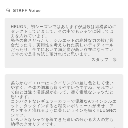
STAFF Voice
HEUGN、初シーズンではありますが型数は結構多めに
セレクトしていまして、その中でもシャツに関しては
力を入れています。
発色の良さだったり、シルエットの絶妙な力の抜け具
合だったり、実用性を考えられた美しいディティール
だったり、全てにおいて満足度が高い存在になってい
ますので是非お試し頂ければと思います。
スタッフ 泉
柔らかなイエローはスタイリングの差し色として使い
やすく、全体の調和も取りやすい色ですね。それでい
て白とは違う洒落感があって、凄く素敵なシャツだと
思います。
コンパクトなレギュラーカラーで優雅なAラインシルエ
ット、タックインすると程良いボリュームが出せ、ア
ウトすると流れるように美しいラインを描くHEUGNの
シャツ。
いろいろなシャツを着てきた違いの分かる大人の方も
納得のクオリティです。