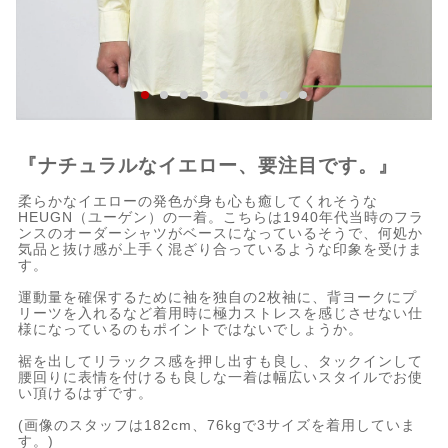
『ナチュラルなイエロー、要注目です。』
柔らかなイエローの発色が身も心も癒してくれそうな
HEUGN（ユーゲン）の一着。こちらは1940年代当時のフラ
ンスのオーダーシャツがベースになっているそうで、何処か
気品と抜け感が上手く混ざり合っているような印象を受けま
す。
運動量を確保するために袖を独自の2枚袖に、背ヨークにプ
リーツを入れるなど着用時に極力ストレスを感じさせない仕
様になっているのもポイントではないでしょうか。
裾を出してリラックス感を押し出すも良し、タックインして
腰回りに表情を付けるも良しな一着は幅広いスタイルでお使
い頂けるはずです。
(画像のスタッフは182cm、76kgで3サイズを着用していま
す。)