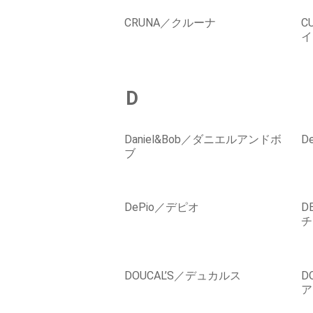
CRUNA／クルーナ
C
イ
D
Daniel&Bob／ダニエルアンドボ
D
ブ
DePio／デピオ
D
チ
DOUCAL’S／デュカルス
D
ア