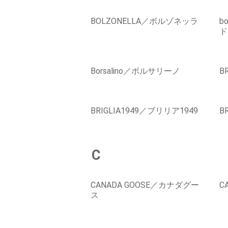
BOLZONELLA／ボルゾネッラ
b
ド
Borsalino／ボルサリーノ
B
BRIGLIA1949／ブリリア1949
B
C
CANADA GOOSE／カナダグー
C
ス