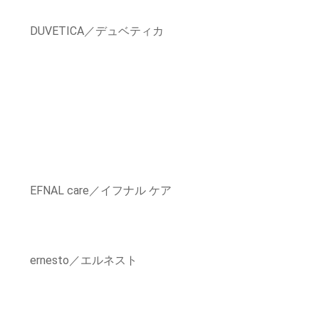
DUVETICA／デュベティカ
EFNAL care／イフナル ケア
ernesto／エルネスト