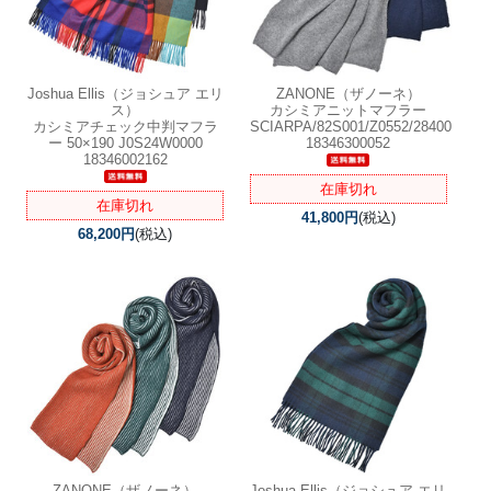
Joshua Ellis（ジョシュア エリ
ZANONE（ザノーネ）
ス）
カシミアニットマフラー
カシミアチェック中判マフラ
SCIARPA/82S001/Z0552/28400
ー 50×190 J0S24W0000
18346300052
18346002162
在庫切れ
在庫切れ
41,800円
(税込)
68,200円
(税込)
ZANONE（ザノーネ）
Joshua Ellis（ジョシュア エリ