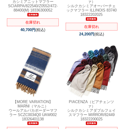
カシミアニットマフラー
ァ）
SCIARPA/822540/Z0552/472-
シルクカシミアオーバーチェ
88400(M) 18336300052
ックマフラー ILLINOIS 83740
18322202025
在庫切れ
在庫切れ
40,700円
(税込)
24,200円
(税込)
【MORE VARIATION】
PIACENZA（ピアチェンツ
MARNI（マルニ）
ァ）
ウールアルパカボーダーマフ
シルクカシミアダブルフェイ
ラー SCZC0034Q0 UAW002
スマフラー MIRROR/82449
18326401138
18322200025