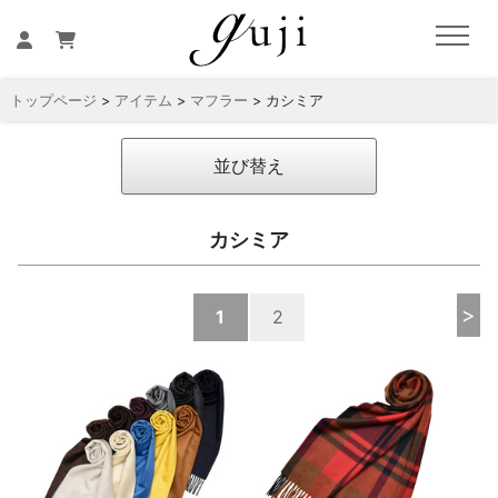
トップページ
>
アイテム
>
マフラー
> カシミア
並び替え
カシミア
>
1
2