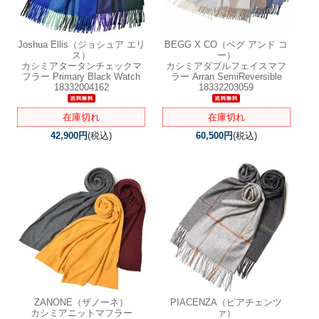
Joshua Ellis（ジョシュア エリ
BEGG X CO（ベグ アンド コ
ス）
ー）
カシミアタータンチェックマ
カシミアダブルフェイスマフ
フラー Primary Black Watch
ラー Arran SemiReversible
18332004162
18332203059
在庫切れ
在庫切れ
42,900円
(税込)
60,500円
(税込)
ZANONE（ザノーネ）
PIACENZA（ピアチェンツ
カシミアニットマフラー
ァ）