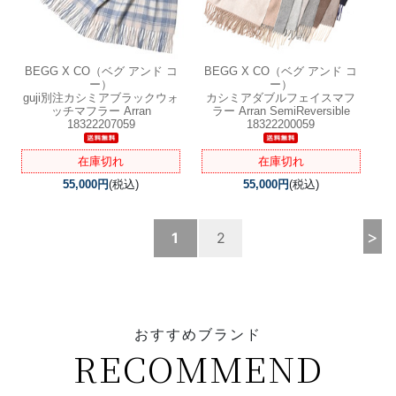
BEGG X CO（ベグ アンド コ
BEGG X CO（ベグ アンド コ
ー）
ー）
guji別注カシミアブラックウォ
カシミアダブルフェイスマフ
ッチマフラー Arran
ラー Arran SemiReversible
18322207059
18322200059
在庫切れ
在庫切れ
55,000円
(税込)
55,000円
(税込)
>
1
2
おすすめブランド
RECOMMEND