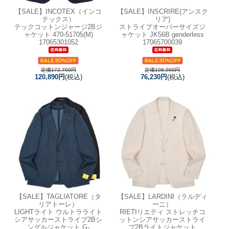
【SALE】
INCOTEX（インコ
【SALE】
INSCRIRE(アンスク
テックス）
リア)
テックコットンジャージ2Bジ
ストライプオーバーサイズジ
ャケット 470-51705(M)
ャケット JK56B genderless
17065301052
17065700039
定価172,700円
定価108,900円
120,890円
(税込)
76,230円
(税込)
【SALE】
TAGLIATORE（タ
【SALE】
LARDINI（ラルディ
リアトーレ）
ーニ）
LIGHTライト ウルトラライト
RIETIリエティ ストレッチコ
シアサッカーストライプ2Bシ
ットンシアサッカーストライ
ングルジャケット G-
プ2Bライトジャケット