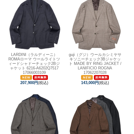
LARDINI（ラルディーニ）
guji（グジ）ウールカシミヤサ
ROMAローマ ウールライトツ
キソニーチェック3Bジャケッ
ィードシャドーチェック2Bジ
ト MADE BY RING JACKET /
ャケット 6216-A6202Q7517
LANIFICIO ROGNA
17066003109
17062207028
207,900円
(税込)
143,000円
(税込)