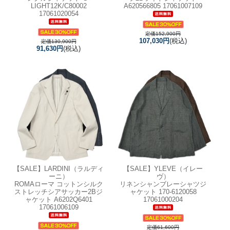
LIGHT12K/C80002
A620566805 17061007109
17061020054
定価152,900円
107,030円
(税込)
定価130,900円
91,630円
(税込)
【SALE】
LARDINI（ラルディ
【SALE】
YLEVE（イレー
ーニ）
ヴ）
ROMAローマ コットンシルク
リネンシャンブレーシャツジ
ストレッチシアサッカー2Bジ
ャケット 170-6120058
ャケット A6202Q6401
17061000204
17061006109
定価61,600円