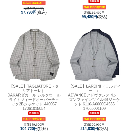
定価139,700円
97,790円
(税込)
定価136,400円
95,480円
(税込)
【SALE】
TAGLIATORE（タ
【SALE】
LARDINI（ラルディ
リアトーレ）
ーニ）
DAKARダカール シルクウール
ADVANCEアドヴァンス 4シー
ライトツィードオーバーチェ
ズンファインツイル3Bジャケ
ック2Bジャケット 440057
ット 6116-A6000Q4535
17061015054
17065001109
定価149,600円
定価306,900円
104,720円
(税込)
214,830円
(税込)