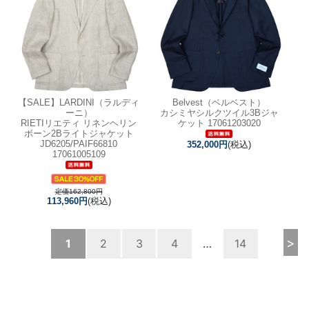
【SALE】
LARDINI（ラルディ
Belvest（ベルベスト）
ーニ）
カシミヤシルクツイル3Bジャ
RIETIリエティ リネンヘリン
ケット 17061203020
ボーン2Bライトジャケット
JD6205/PAIF66810
352,000円
(税込)
17061005109
定価162,800円
113,960円
(税込)
>
1
2
3
4
…
14