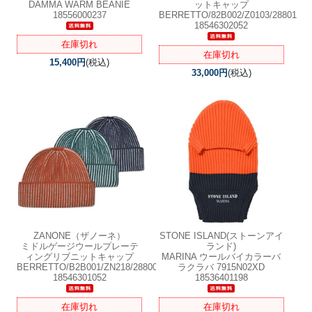
DAMMA WARM BEANIE
ットキャップ
18556000237
BERRETTO/82B002/Z0103/28801
18546302052
在庫切れ
在庫切れ
15,400円
(税込)
33,000円
(税込)
ZANONE（ザノーネ）
STONE ISLAND(ストーンアイ
ミドルゲージウールプレーテ
ランド)
ィングリブニットキャップ
MARINA ウールバイカラーバ
BERRETTO/B2B001/ZN218/28800
ラクラバ 7915N02XD
18546301052
18536401198
在庫切れ
在庫切れ