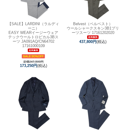
【SALE】
LARDINI（ラルディ
Belvest（ベルベスト）
ーニ）
ウールシャークスキン3B1プリ
EASY WEARイージーウェア
ーツスーツ 17161202020
テックウールトロピカル3Bス
ーツ JA091AQ/CN64702
437,800円
(税込)
17161000109
定価247,500円
173,250円
(税込)