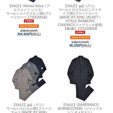
【SALE】
Alfonso Sirica（ア
【SALE】
guji（グジ）
ルフォンソ シリカ）
ウールトロピカルピンストラ
ウールシャークスキン3B1プリ
イプ3B1プリーツスーツ
ーツスーツ 17155200142
(MADE BY RING JACKET /
VITALE BARBERIS
CANONICOファブリック使用)
【春/夏】17151205028
定価435,600円
304,920円
(税込)
定価137,500円
96,250円
(税込)
【SALE】
guji（グジ）
【SALE】
GIANFRANCO
ウールトロピカル3B1プリーツ
BOMMEZZADRI（ジャンフラ
スーツ (MADE BY RING
ンコ ボメザドリ）