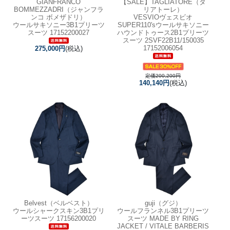
GIANFRANCO
【SALE】
TAGLIATORE（タ
BOMMEZZADRI（ジャンフラ
リアトーレ）
ンコ ボメザドリ）
VESVIOヴェスビオ
ウールサキソニー3B1プリーツ
SUPER110'sウールサキソニー
スーツ 17152200027
ハウンドトゥース2B1プリーツ
スーツ 2SVF22B11/150035
17152006054
275,000円
(税込)
定価200,200円
140,140円
(税込)
Belvest（ベルベスト）
guji（グジ）
ウールシャークスキン3B1プリ
ウールフランネル3B1プリーツ
ーツスーツ 17156200020
スーツ MADE BY RING
JACKET / VITALE BARBERIS