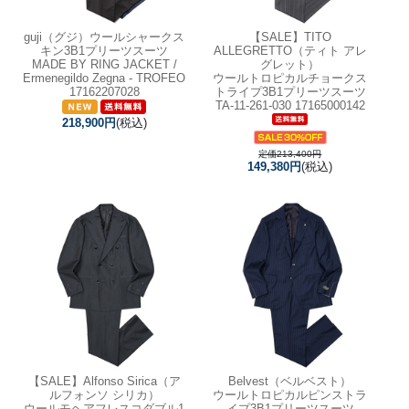
guji（グジ）ウールシャークス
【SALE】
TITO
キン3B1プリーツスーツ
ALLEGRETTO（ティト アレ
MADE BY RING JACKET /
グレット）
Ermenegildo Zegna - TROFEO
ウールトロピカルチョークス
17162207028
トライプ3B1プリーツスーツ
TA-11-261-030 17165000142
218,900円
(税込)
定価213,400円
149,380円
(税込)
【SALE】
Alfonso Sirica（ア
Belvest（ベルベスト）
ルフォンソ シリカ）
ウールトロピカルピンストラ
ウールモヘアフレスコダブル1
イプ3B1プリーツスーツ