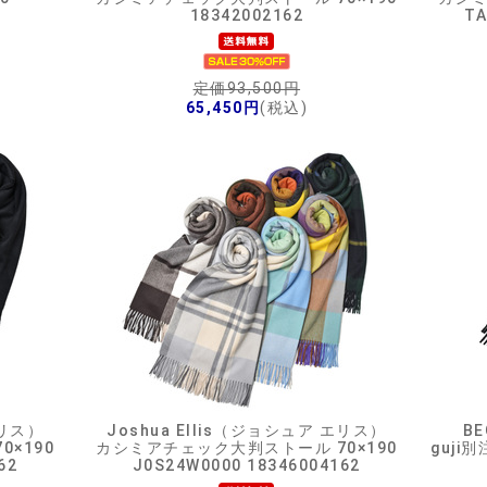
18342002162
TA
定価93,500円
65,450円
(税込)
エリス）
Joshua Ellis（ジョシュア エリス）
B
×190
カシミアチェック大判ストール 70×190
guj
62
J0S24W0000 18346004162