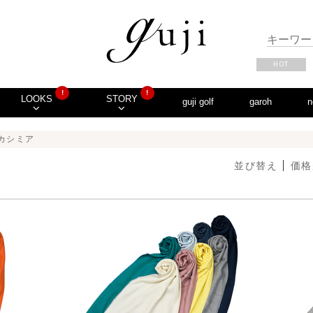
HOT
!
!
LOOKS
STORY
guji golf
garoh
n
 カシミア
並び替え
価格