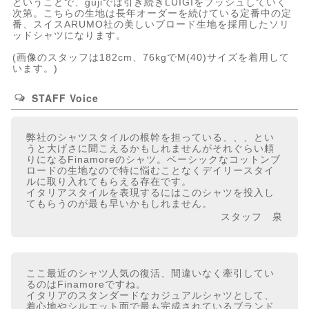
ということで、gujiでは引き続きLUIGIをプッシュしていく
次第。こちらの生地は長年オーダーを続けている定番中の定
番、スイスARUMO社の美しいブロード生地を採用したソリ
ッドシャツになります。
(画像のスタッフは182cm、76kgでM(40)サイズを着用して
います。)
STAFF Voice
弊社のシャツスタイルの根幹を担っている、、、とい
うと大げさに聞こえるかもしれませんがそれぐらい頼
りになるFinamoreのシャツ。ベーシックなコットンブ
ロードの生地なので特に悩むことなくデイリースタイ
ルに取り入れてもらえる存在です。
イタリアスタイルを表現するにはこのシャツを投入し
てもらうのが最も早いかもしれません。
スタッフ 泉
ここ最近のシャツ人気の復活、間違いなく牽引してい
るのはFinamoreですね。
イタリアのスタンダードなカジュアルシャツとして、
着心地やシルエット面で最も完成されているブランド