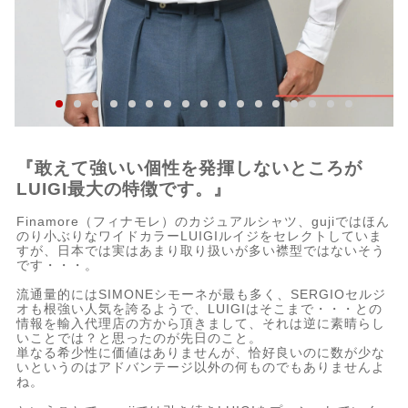
『敢えて強いい個性を発揮しないところが
LUIGI最大の特徴です。』
Finamore（フィナモレ）のカジュアルシャツ、gujiではほん
のり小ぶりなワイドカラーLUIGIルイジをセレクトしていま
すが、日本では実はあまり取り扱いが多い襟型ではないそう
です・・・。
流通量的にはSIMONEシモーネが最も多く、SERGIOセルジ
オも根強い人気を誇るようで、LUIGIはそこまで・・・との
情報を輸入代理店の方から頂きまして、それは逆に素晴らし
いことでは？と思ったのが先日のこと。
単なる希少性に価値はありませんが、恰好良いのに数が少な
いというのはアドバンテージ以外の何ものでもありませんよ
ね。