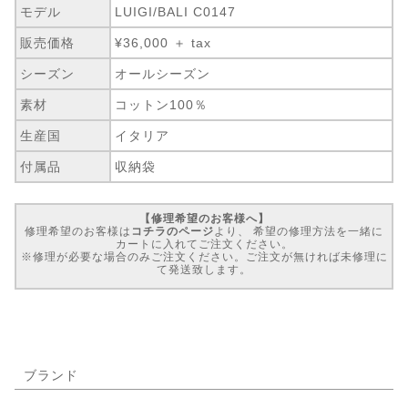
モデル
LUIGI/BALI C0147
販売価格
¥36,000 ＋ tax
シーズン
オールシーズン
素材
コットン100％
生産国
イタリア
付属品
収納袋
【修理希望のお客様へ】
修理希望のお客様は
コチラのページ
より、 希望の修理方法を一緒に
カートに入れてご注文ください。
※修理が必要な場合のみご注文ください。ご注文が無ければ未修理に
て発送致します。
ブランド