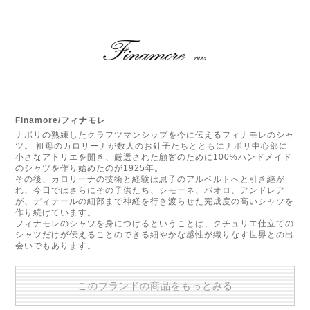
Finamore/フィナモレ
ナポリの熟練したクラフツマンシップを今に伝えるフィナモレのシャ
ツ。 祖母のカロリーナが数人のお針子たちとともにナポリ中心部に
小さなアトリエを開き、厳選された顧客のために100%ハンドメイド
のシャツを作り始めたのが1925年。
その後、カロリーナの技術と経験は息子のアルベルトへと引き継が
れ、今日ではさらにその子供たち、シモーネ、パオロ、アンドレア
が、ディテールの細部まで神経を行き渡らせた完成度の高いシャツを
作り続けています。
フィナモレのシャツを身につけるということは、クチュリエ仕立ての
シャツだけが伝えることのできる細やかな感性が織りなす世界との出
会いでもあります。
このブランドの商品をもっとみる