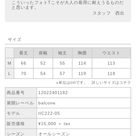
こういったフォトTこそが大人の着用に耐えうるものだ
と思います。
スタッフ 西出
サイズ
着丈
肩幅
袖丈
胸囲
ウエスト
M
66
52
55
114
113
L
70
54
57
119
118
※単位はcmです。 詳しいサイズは
コチラ
商品番号
12022401182
展開レーベル
balcone
モデル
IIC222-05
販売価格
¥15,000 ＋ tax
シーズン
オールシーズン