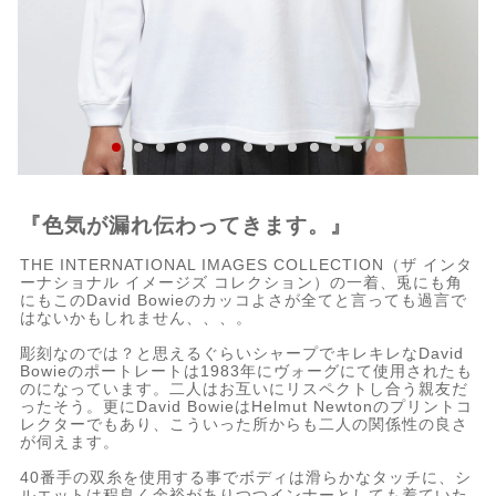
『色気が漏れ伝わってきます。』
THE INTERNATIONAL IMAGES COLLECTION（ザ インタ
ーナショナル イメージズ コレクション）の一着、兎にも角
にもこのDavid Bowieのカッコよさが全てと言っても過言で
はないかもしれません、、、。
彫刻なのでは？と思えるぐらいシャープでキレキレなDavid
Bowieのポートレートは1983年にヴォーグにて使用されたも
のになっています。二人はお互いにリスペクトし合う親友だ
ったそう。更にDavid BowieはHelmut Newtonのプリントコ
レクターでもあり、こういった所からも二人の関係性の良さ
が伺えます。
40番手の双糸を使用する事でボディは滑らかなタッチに、シ
ルエットは程良く余裕がありつつインナーとしても着ていた