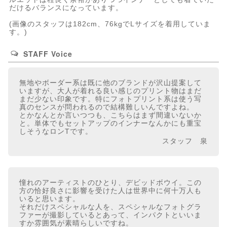
だけるバランスになっています。
(画像のスタッフは182cm、76kgでLサイズを着用していま
す。)
STAFF Voice
無地やボーダー系は既に他のブランドが沢山提案して
いますが、大人が着れる良い感じのプリント物はまだ
まだ少ない印象です。特にフォトプリント系は使う写
真のセンスが問われるので結構難しいんですよね。
とかなんとか言いつつも、こちらはまず間違いないか
と。単体でもセットアップのインナーなんかにも重宝
しそうなロンTです。
スタッフ 泉
憧れのアーティストのひとり、デビッドボウイ。この
方の恰好良さに影響を受けた人は世界中に何十万人も
いると思います。
それだけスペシャルな人を、スペシャルなフォトグラ
ファーが撮影しているとあって、インパクトといいま
すか雰囲気が素晴らしいですね。