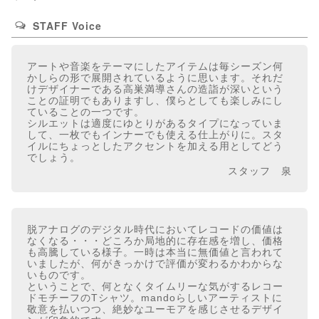
STAFF Voice
アートや音楽をテーマにしたアイテムは毎シーズン何
かしらの形で展開されているように思います。それだ
けデザイナーである高巣満導さんの造詣が深いという
ことの証明でもありますし、僕らとしても楽しみにし
ていることの一つです。
シルエットは適度にゆとりがあるタイプになっていま
して、一枚でもインナーでも使える仕上がりに。スタ
イルにちょっとしたアクセントを加える用としてどう
でしょう。
スタッフ 泉
脱アナログのデジタル時代においてレコードの価値は
なくなる・・・どころか局地的に存在感を増し、価格
も高騰している様子。一時は本当に無価値と言われて
いましたが、何がきっかけで評価が変わるかわからな
いものです。
ということで、何となくタイムリーな気がするレコー
ドモチーフのTシャツ。mandoらしいアーティストに
敬意を払いつつ、絶妙なユーモアを感じさせるデザイ