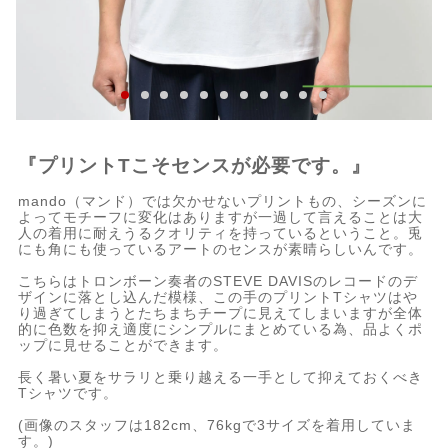
『プリントTこそセンスが必要です。』
mando（マンド）では欠かせないプリントもの、シーズンに
よってモチーフに変化はありますが一過して言えることは大
人の着用に耐えうるクオリティを持っているということ。兎
にも角にも使っているアートのセンスが素晴らしいんです。
こちらはトロンボーン奏者のSTEVE DAVISのレコードのデ
ザインに落とし込んだ模様、この手のプリントTシャツはや
り過ぎてしまうとたちまちチープに見えてしまいますが全体
的に色数を抑え適度にシンプルにまとめている為、品よくポ
ップに見せることができます。
長く暑い夏をサラリと乗り越える一手として抑えておくべき
Tシャツです。
(画像のスタッフは182cm、76kgで3サイズを着用していま
す。)