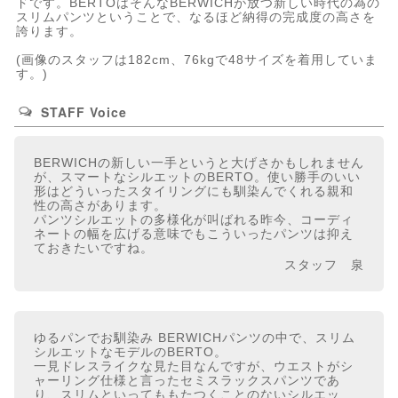
ドです。BERTOはそんなBERWICHが放つ新しい時代の為の
スリムパンツということで、なるほど納得の完成度の高さを
誇ります。
(画像のスタッフは182cm、76kgで48サイズを着用していま
す。)
STAFF Voice
BERWICHの新しい一手というと大げさかもしれません
が、スマートなシルエットのBERTO。使い勝手のいい
形はどういったスタイリングにも馴染んでくれる親和
性の高さがあります。
パンツシルエットの多様化が叫ばれる昨今、コーディ
ネートの幅を広げる意味でもこういったパンツは抑え
ておきたいですね。
スタッフ 泉
ゆるパンでお馴染み BERWICHパンツの中で、スリム
シルエットなモデルのBERTO。
一見ドレスライクな見た目なんですが、ウエストがシ
ャーリング仕様と言ったセミスラックスパンツであ
り、スリムといってももたつくことのないシルエッ