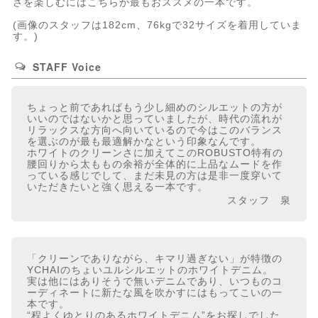
さを楽しむにはこちらが最もおススメの一本です。
(画像のスタッフは182cm、76kgで32サイズを着用していま
す。)
STAFF Voice
ちょっと前であればもう少し細めのシルエットの方が
いいのではないかと思っていましたが、時代の流れが
リラックスな方向へ向いているので今はこのバランス
を選ぶのが最も最適解かなという印象なんです。
ホワイトのクリーンさに加えてこのROBUSTO特有の
腰回りから太ももの余裕が全体的に上品なムードを作
っている感じでして、まだ未見の方は是非一度穿いて
いただきたいと強く思える一本です。
スタッフ 泉
「クリーンでありながら、キマリ過ぎない」が特徴の
YCHAIのちょいユルシルエットのホワイトデニム。
実は他にはありそうで無いデニムであり、いつものコ
ーディネートに新たな風を吹かすにはもってこいの一
本です。
“程よくゆとりのあるホワイトデニム”をお探しでした