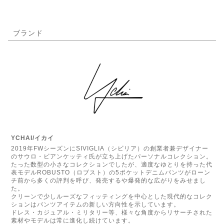
ブランド
YCHAI/イカイ
2019年FWシーズンにSIVIGLIA（シビリア）の創業者兼デザイナー
のサウロ・ビアンケッティ氏が立ち上げたパーソナルコレクション。
たった数型の小さなコレクションでしたが、適度なゆとりを持った代
表モデルROBUSTO（ロブスト）の5ポケットデニムパンツがローン
チ前から多くの評判を呼び、発売するや爆発的な広がりをみせまし
た。
クリーンで少しルーズなフィッティングを中心とした現代的なコレク
ションはパンツアイテムの新しい方向性を示しています。
ドレス・カジュアル・ミリタリー等、様々な角度からリサーチされた
素材やモデルは常に進化し続けています。