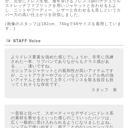
か、完全にドレス生地。通年穿けるフレスコ調のナチュラル
ストレッチファブリックを用いジャケットと合わせるもよ
し、ニットやフーディー、レザーと合わせるも良しというカ
バー力の高い仕上がりを目指しました。
(画像のスタッフは182cm、76kgで48サイズを着用していま
す。)
STAFF Voice
よりドレス要素を強めた感じでしょうか、非常に洗練
された一本、リブパンでありながらもクラス感があ
る、、、凄いですね。
カジュアルジャケットとの親和性が高いアイテムです
が、ニットアウターやブルゾンなどカジュアル色の強
いアイテムと合わせて上手くバランスを取る役目も担
ってくれそうな存在です。
スタッフ 泉
一昔前と比べて、スポーティーなデザインにドレス系
の素材を乗せるといった感じのこういったパンツは、
広く一般的に受け入れられるようになりましたよね。
シンプルで使いやすく、何てことのないベーシックな