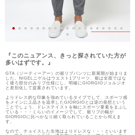
『このニュアンス、きっと探されていた方が
多いはずです。』
GTA（ジーティーアー）の裾リブパンツに新展開が始まりま
した。NIGELニゲルはウエスト1プリーツ、裾は全面ではな
く後ろ部分のみリブ仕様にし、明確にGIORGIOジョルジオ
と差別化して提案されています。
よりドレス的な印象を強めているタイプでして、スポーツ感
をメインに上品さを追求したGIORGIOとは逆の発想という
ことでしょう、ドレステイストを軸にスポーツ要素をまぶし
ている・・・くらいのイメージでして、裾リブの幅が
GIORGIOに比べかなり細く取られていることから伺えま
す。
なので、チョイスした生地はよりドレスな・・・といいます