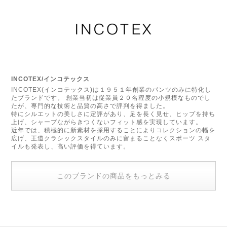
INCOTEX/インコテックス
INCOTEX(インコテックス)は１９５１年創業のパンツのみに特化し
たブランドです。 創業当初は従業員２０名程度の小規模なものでし
たが、専門的な技術と品質の高さで評判を得ました。
特にシルエットの美しさに定評があり、足を長く見せ、ヒップを持ち
上げ、シャープながらきつくないフィット感を実現しています。
近年では、積極的に新素材を採用することによりコレクションの幅を
広げ、王道クラシックスタイルのみに留まることなくスポーツ スタ
イルも発表し、高い評価を得ています。
このブランドの商品をもっとみる