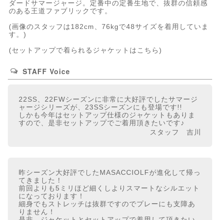
ダードサマージャージ。定番中の定番生地で、抜群の信頼感
のある王道ファブリックです。
(画像のスタッフは182cm、76kgで48サイズを着用していま
す。)
(
セットアップで着られるジャケットはこちら
)
STAFF Voice
22SS、22FWシーズンに非常に大好評でしたサマージ
ャージシリーズが、23SSシーズンにも登場です!!
しかも今年はセットアップ仕様のジャケットもありま
すので、是非セットアップでご着用頂きたいです♪
スタッフ 吉川
昨シーズン大好評でしたMASACCIOLFが進化して帰っ
てきました！
前回よりも5ミリほど細くしよりスマートなシルエット
になっております！
細身でもストレッチは抜群ですのでプレーにも支障あ
りません！
是非、ジャケットとセットアップで着用して頂きたい