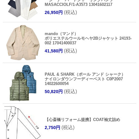
13051602117
(税込)
31,570円
CIRCOLO1901（チルコロ1901）
ガーメントダイカシミアタッチジャージモックネ
ックカットソー 447505 12042601109
(税込)
14,630円
giab's ARCHIVIO（ジャブス アルキヴィオ）
guji golf別注MASACCIOマサッチョ ライトジャ
ージーテーパードシャーリングパンツ
MASACCIOLF/1-A3573 13041602117
(税込)
26,950円
mando（マンド）
ポリエステルウールモヘヤ2Bジャケット 24193-
002 17041400037
(税込)
41,580円