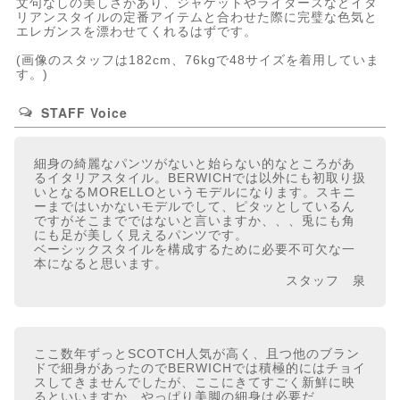
文句なしの美しさがあり、ジャケットやライダースなどイタ
リアンスタイルの定番アイテムと合わせた際に完璧な色気と
エレガンスを漂わせてくれるはずです。
(画像のスタッフは182cm、76kgで48サイズを着用していま
す。)
STAFF Voice
細身の綺麗なパンツがないと始らない的なところがあ
るイタリアスタイル。BERWICHでは以外にも初取り扱
いとなるMORELLOというモデルになります。スキニ
ーまではいかないモデルでして、ピタッとしているん
ですがそこまでではないと言いますか、、、兎にも角
にも足が美しく見えるパンツです。
ベーシックスタイルを構成するために必要不可欠な一
本になると思います。
スタッフ 泉
ここ数年ずっとSCOTCH人気が高く、且つ他のブラン
ドで細身があったのでBERWICHでは積極的にはチョイ
スしてきませんでしたが、ここにきてすごく新鮮に映
るといいますか、やっぱり美脚の細身は必要だ