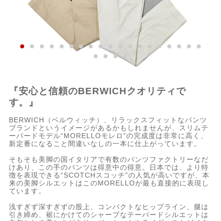
『安心と信頼のBERWICHクオリティで
す。』
BERWICH（ベルウィッチ）、リラックスフィットなパンツ
ブランドというイメージがあるかもしれませんが、スリムテ
ーパードモデル“MORELLOモレロ”の完成度は非常に高く、
新定番になること間違いなしの一本に仕上がっています。
そもそも美脚の国イタリアで有数のパンツファクトリーなだ
けあり、この手のパンツは得意中の得意。日本では、より特
徴を表現できる“SCOTCHスコッチ”の人気が高いですが、本
来の美脚シルエットはこのMORELLOが最も直接的に表現し
ています。
浅すぎず深すぎずの股上、コンパクトなヒップライン、腿は
引き締め、裾にかけてのシャープなテーパードシルエットは