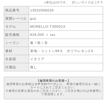
※単位はcmです。 詳しいサイズは
コチラ
商品番号
13032006039
展開レーベル
guji
モデル
MORELLO-TS0001X
販売価格
¥28,000 ＋ tax
シーズン
春 / 秋 / 冬
素材
表地：コットン98％ ポリウレタン2％
生産国
イタリア
付属品
無し
【修理希望のお客様へ】
修理希望のお客様は
コチラのページ
より、 希望の修理方法を一緒に
カートに入れてご注文ください。
※修理が必要な場合のみご注文ください。ご注文が無ければ未修理に
て発送致します。