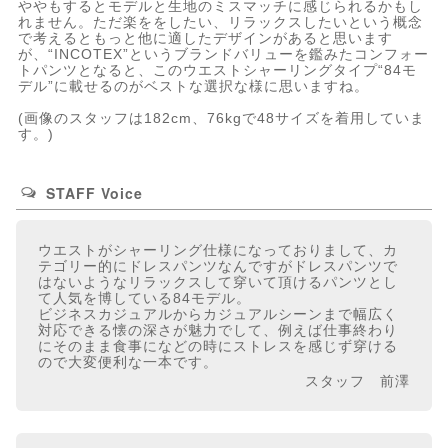
ややもするとモデルと生地のミスマッチに感じられるかもし
れません。ただ楽ををしたい、リラックスしたいという概念
で考えるともっと他に適したデザインがあると思います
が、“INCOTEX”というブランドバリューを鑑みたコンフォー
トパンツとなると、このウエストシャーリングタイプ“84モ
デル”に載せるのがベストな選択な様に思いますね。
(画像のスタッフは182cm、76kgで48サイズを着用していま
す。)
STAFF Voice
ウエストがシャーリング仕様になっておりまして、カ
テゴリー的にドレスパンツなんですがドレスパンツで
はないようなリラックスして穿いて頂けるパンツとし
て人気を博している84モデル。
ビジネスカジュアルからカジュアルシーンまで幅広く
対応できる懐の深さが魅力でして、例えば仕事終わり
にそのまま食事になどの時にストレスを感じず穿ける
ので大変便利な一本です。
スタッフ 前澤