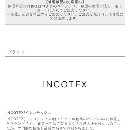
【修理希望のお客様へ】
修理希望のお客様は
コチラのページ
より、 希望の修理方法を一緒に
カートに入れてご注文ください。
※修理が必要な場合のみご注文ください。ご注文が無ければ未修理に
て発送致します。
ブランド
INCOTEX/インコテックス
INCOTEX(インコテックス)は１９５１年創業のパンツのみに特化し
たブランドです。 創業当初は従業員２０名程度の小規模なものでし
たが、専門的な技術と品質の高さで評判を得ました。