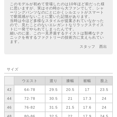
このモデルが初めて登場したのは10年ほど前だった様
に思いますが、実はその時から大ファンでして、シャ
ーリングパンツなのにとにかくシルエットがスマート
で窮屈感がないことに驚いた記憶があります。
当時は今ほど多様なスタイルが提案されていなかった
ので、見たことのないエレガントなリラックステイス
トに一発でやられてしまったんです。
細いのに楽、この一見矛盾するテイストは類稀なテク
ニックを有するファクトリーの技術力に支えられてい
ます。
スタッフ 西出
サイズ
ウエスト
渡り
膝幅
裾幅
股上
42
64-78
29.5
20.5
17
23.5
44
72-78
30.5
21
17.3
24
46
76-82
31.5
21.5
17.6
24
48
80-86
32.5
22
17.9
24.5