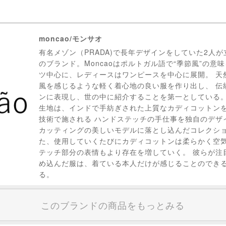
moncao/モンサオ
有名メゾン（PRADA)で長年デザインをしていた2人
のブランド。Moncaoはポルトガル語で“季節風”の意
ツ中心に、レディースはワンピースを中心に展開。 天
風を感じるような軽く着心地の良い服を作り出し、 伝
ンに表現し、世の中に紹介することを第一としている。 
生地は、インドで手紡ぎされた上質なカディコットンを
技術で施される ハンドステッチの手仕事を独自のデザ
カッティングの美しいモデルに落とし込んだコレクショ
た、使用していくたびにカディコットンは柔らかく空
テッチ部分の表情もより存在を増していく。 彼らが注
め込んだ服は、着ている本人だけが感じることのでき
る。
このブランドの商品をもっとみる