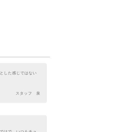
ッとした感じではない
スタッフ 泉
らではで、いつもチョ