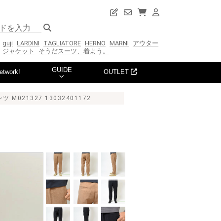
guji
LARDINI
TAGLIATORE
HERNO
MARNI
アウター
ジャケット
そうだスーツ、着よう。
GUIDE
etwork!
OUTLET
21327 13032401172