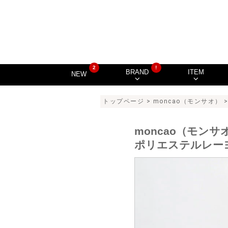
2
!
BRAND
ITEM
NEW
トップページ
>
moncao（モンサオ）
>