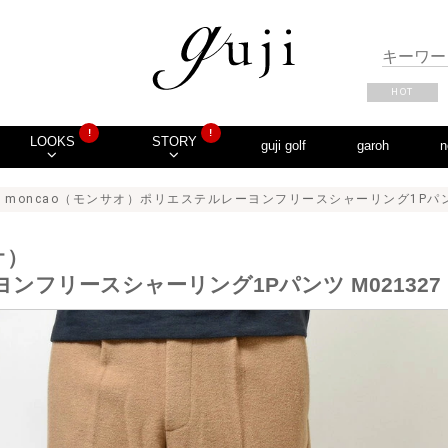
HOT
!
!
LOOKS
STORY
guji golf
garoh
n
 moncao（モンサオ）ポリエステルレーヨンフリースシャーリング1Pパンツ M0