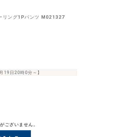
ング1Pパンツ M021327
6月19日20時0分
～】
がございません。