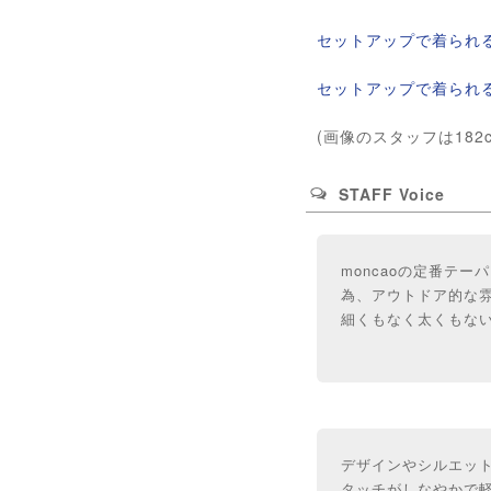
セットアップで着られ
セットアップで着られ
(画像のスタッフは182
STAFF Voice
moncaoの定番テ
為、アウトドア的な
細くもなく太くもな
デザインやシルエッ
タッチがしなやかで軽