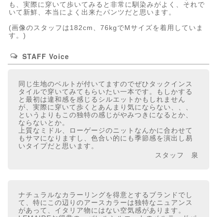
も、実際に穿いて歩いてみると非常に馴染みがよく、それで
いて新鮮、本当によく出来たパンツだと思います。
(画像のスタッフは182cm、76kgでMサイズを着用していま
す。)
STAFF Voice
同じ生地のベルトが付いてますのでぜひタックインス
タイルで穿いてみてもらいたい一本です。もしかする
と最初は違和感を感じるシルエットかもしれません
が、実際に穿いて歩くとあんまり気にならない、、、
というよりもこの独特の感じがやみつきになるとか、
ならないとか。
上質なミドル、ローゲージのニットなんかに合わせて
もサマになりますし、色合い的にも季節感を演出し易
いタイプだと思います。
スタッフ 泉
ナチュラルなカラーリングを得意とするブランドでし
て、特にこの辺りのアースカラーは独特なニュアンス
があって、イタリア物にはない空気感があります。