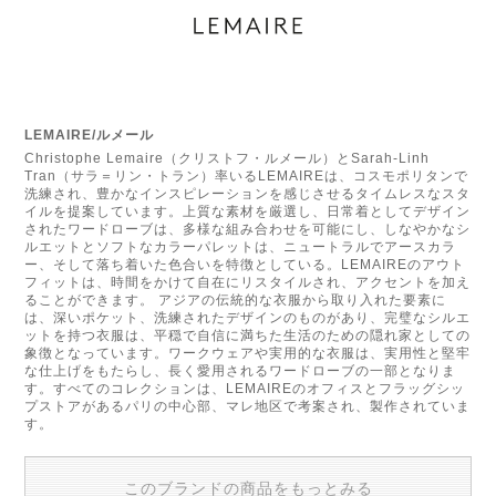
LEMAIRE/ルメール
Christophe Lemaire（クリストフ・ルメール）とSarah-Linh
Tran（サラ＝リン・トラン）率いるLEMAIREは、コスモポリタンで
洗練され、豊かなインスピレーションを感じさせるタイムレスなスタ
イルを提案しています。上質な素材を厳選し、日常着としてデザイン
されたワードローブは、多様な組み合わせを可能にし、しなやかなシ
ルエットとソフトなカラーパレットは、ニュートラルでアースカラ
ー、そして落ち着いた色合いを特徴としている。LEMAIREのアウト
フィットは、時間をかけて自在にリスタイルされ、アクセントを加え
ることができます。 アジアの伝統的な衣服から取り入れた要素に
は、深いポケット、洗練されたデザインのものがあり、完璧なシルエ
ットを持つ衣服は、平穏で自信に満ちた生活のための隠れ家としての
象徴となっています。ワークウェアや実用的な衣服は、実用性と堅牢
な仕上げをもたらし、長く愛用されるワードローブの一部となりま
す。すべてのコレクションは、LEMAIREのオフィスとフラッグシッ
プストアがあるパリの中心部、マレ地区で考案され、製作されていま
す。
このブランドの商品をもっとみる