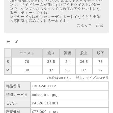
LEMAIREお得意の、バレルシルエットのベルテッドパ
ンツ。サイドシームが前にずれてくるツイストパター
ンで、シンプルなスタイルでも適度なアクセントにな
るディティールですね。
レイヤードを駆使したコーディネートでなくとも全体
の雰囲気を高めてくれる一本です。
スタッフ 西出
サイズ
ウエスト
渡り
裾幅
股上
股下
S
76
35.5
24
36.5
76
M
80
37
25
37
77
※単位はcmです。 詳しいサイズは
コチラ
商品番号
13042401112
展開レーベル
balcone di guji
モデル
PA326 LD1001
販売価格
¥77,000 ＋ tax