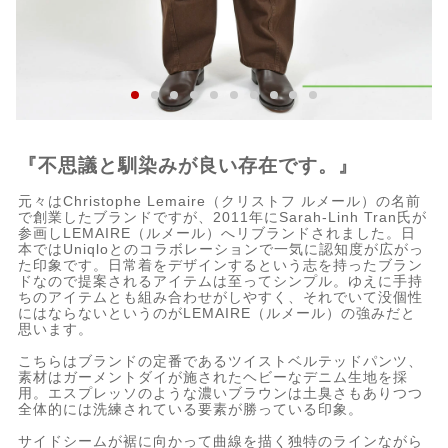
『不思議と馴染みが良い存在です。』
元々はChristophe Lemaire（クリストフ ルメール）の名前
で創業したブランドですが、2011年にSarah-Linh Tran氏が
参画しLEMAIRE（ルメール）へリブランドされました。日
本ではUniqloとのコラボレーションで一気に認知度が広がっ
た印象です。日常着をデザインするという志を持ったブラン
ドなので提案されるアイテムは至ってシンプル。ゆえに手持
ちのアイテムとも組み合わせがしやすく、それでいて没個性
にはならないというのがLEMAIRE（ルメール）の強みだと
思います。
こちらはブランドの定番であるツイストベルテッドパンツ、
素材はガーメントダイが施されたヘビーなデニム生地を採
用。エスプレッソのような濃いブラウンは土臭さもありつつ
全体的には洗練されている要素が勝っている印象。
サイドシームが裾に向かって曲線を描く独特のラインながら