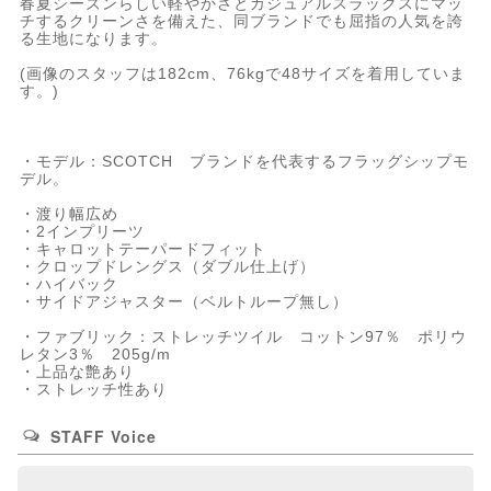
春夏シーズンらしい軽やかさとカジュアルスラックスにマッ
チするクリーンさを備えた、同ブランドでも屈指の人気を誇
る生地になります。
(画像のスタッフは182cm、76kgで48サイズを着用していま
す。)
・モデル：SCOTCH ブランドを代表するフラッグシップモ
デル。
・渡り幅広め
・2インプリーツ
・キャロットテーパードフィット
・クロップドレングス（ダブル仕上げ）
・ハイバック
・サイドアジャスター（ベルトループ無し）
・ファブリック：ストレッチツイル コットン97％ ポリウ
レタン3％ 205g/m
・上品な艶あり
・ストレッチ性あり
STAFF Voice