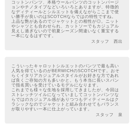
コットンパンツ、本格ウールパンツのコットンバージ
ョンやチノタイプなどいろいろとありますが、特徴的
なディティールとシルエットを備えながらここまで使
い勝手が良いのはSCOTCHならではの特性ですね。
上品な艶があるのでジャケットとの相性が◎。ニット
やシャツとも合わせられ、カットソーでもカジュアル
見えし過ぎないので初夏シーズン間違いなく重宝する
一本になるはずです。
スタッフ 西出
こういったキャロットシルエットのパンツで最も高い
人気を得ているのがBERWICHのSCOTCHです。おそ
らくイタリアカジュアルスタイルがお好きな方であれ
ば良くご存知の方も多いかと。もう本当に長いスパン
で指名買いを受けているモデルになります。
これまでも様々な生地を採用してきましたが、今回は
ストレッチツイルになっていましてコットンパンツな
らではのカジュアル感がありつつもディティールはク
ラシックなのでジャケットと組み合わせてもバランス
が取りやすい一本に仕上がっています。
スタッフ 泉