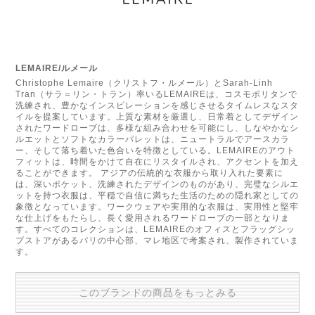
LEMAIRE/ルメール
Christophe Lemaire（クリストフ・ルメール）とSarah-Linh
Tran（サラ＝リン・トラン）率いるLEMAIREは、コスモポリタンで
洗練され、豊かなインスピレーションを感じさせるタイムレスなスタ
イルを提案しています。上質な素材を厳選し、日常着としてデザイン
されたワードローブは、多様な組み合わせを可能にし、しなやかなシ
ルエットとソフトなカラーパレットは、ニュートラルでアースカラ
ー、そして落ち着いた色合いを特徴としている。LEMAIREのアウト
フィットは、時間をかけて自在にリスタイルされ、アクセントを加え
ることができます。 アジアの伝統的な衣服から取り入れた要素に
は、深いポケット、洗練されたデザインのものがあり、完璧なシルエ
ットを持つ衣服は、平穏で自信に満ちた生活のための隠れ家としての
象徴となっています。ワークウェアや実用的な衣服は、実用性と堅牢
な仕上げをもたらし、長く愛用されるワードローブの一部となりま
す。すべてのコレクションは、LEMAIREのオフィスとフラッグシッ
プストアがあるパリの中心部、マレ地区で考案され、製作されていま
す。
このブランドの商品をもっとみる