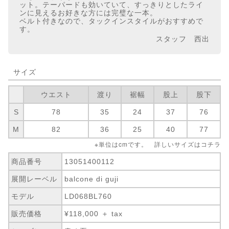
ット。テーパードも効いていて、すっきりとしたライ
ンに見えるお好きな方には完璧な一本。
ベルト付きなので、タックインスタイルがおすすめで
す。
スタッフ 西出
サイズ
ウエスト
渡り
裾幅
股上
股下
S
78
35
24
37
76
M
82
36
25
40
77
※単位はcmです。 詳しいサイズは
コチラ
商品番号
13051400112
展開レーベル
balcone di guji
モデル
LD068BL760
販売価格
¥118,000 ＋ tax