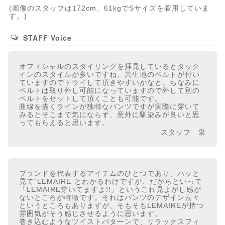
(画像のスタッフは172cm、61kgでSサイズを着用していま
す。)
STAFF Voice
オフィシャルのスタイリングを拝見しているとタック
インのスタイルが多いですね、共生地のベルトが付い
ていますのでトライして頂きやすいかなと。ちなみに
ベルトは取り外し可能になっていますので外して別の
ベルトをセットして頂くことも可能です。
曲線を描くラインが独特なパンツですが実際に穿いて
みるとそこまで気にならず、意外に馴染みが良いと思
ってもらえると思います。
スタッフ 泉
ブランドを代表するアイテムのひとつであり、パッと
見て“LEMAIRE”とわかるわけですが、だからといって
「LEMAIRE穿いてますよ!!」というこれ見よがし感が
ないところが特徴です。それはパンツのデザイン云々
というところもありますが、そもそもLEMAIREが持つ
雰囲気がそう感じさせるように思います。
巻き込むようなツイストパターンで、リラックスフィ