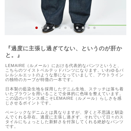
『過度に主張し過ぎてない、というのが肝か
と。』
LEMAIRE（ルメール）における代表的なパンツというと、
こちらのツイストベルテッドパンツになります。いわゆるバ
レルシルエットのような形になっていまして、アウトライン
の独特のカーブが特徴の一本です。
日本製の藍染生地を採用したデニム生地、ステッチは落ち着
いたブラウンを用いることで全体的に色味を整えています。
この辺のバランス感こそLEMAIRE（ルメール）らしさを感
じさせるポイントです。
ベーシックなデニムとは異なりますが、穿くと不思議と馴染
んでくれる存在。過度に主張し過ぎず、それでいて日々のス
タイルにちょっとした新鮮さを付加してくれる絶妙なパンツ
です。