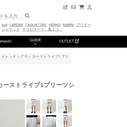
guji
LARDINI
TAGLIATORE
HERNO
MARNI
アウター
ジャケット
そうだスーツ、着よう。
GUIDE
etwork!
OUTLET
トンストレッチシアサッカーストライプ1プリ