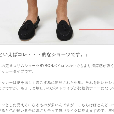
といえばコレ・・・的なショーツです。』
）の定番スリムショーツBYRONバイロンの中でもより清涼感が強
サッカータイプです。
サッカーは夏を涼しく過ごす為に開発された生地。それを用いたシ
わけですが、ちょっと珍しいのがストライプが比較的ナローになっ
キッとした見え方になるものが多いんですが、こちらはほとんどコ
見ると色が良い具合に混ざり合って無地ライクに見えますので、主