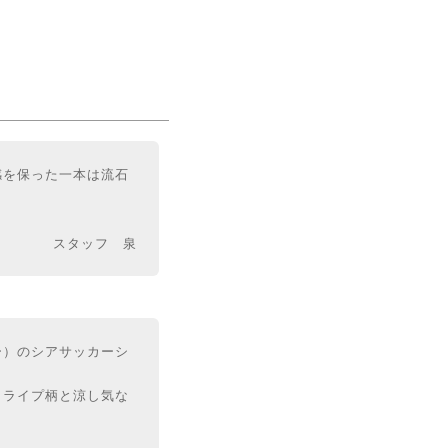
感を保った一本は流石
スタッフ 泉
ー）のシアサッカーシ
トライプ柄と涼し気な