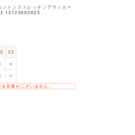
ツ コットンストレッチシアサッカー
13125002025
50
52
×
×
×
×
いま在庫がございません。