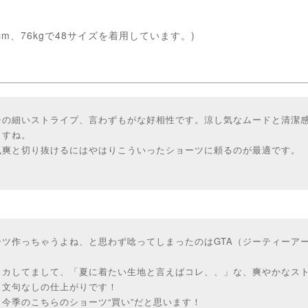
cm、76kgで48サイズを着用しています。)
チの細いストライプ、言わずもがな好相性です。涼し気なムードと清潔
ますね。
颯爽と切り抜けるにはやはりこういったショーツに頼るのが最適です。
ツ作っちゃうよね、と思わず唸ってしまったのはGTA（ジーティーア
イカしてまして、「夏に着たい生地と言えばコレ、、」な、爽やかなス
、文句なしの仕上がりです！
今季のこちらのショーツ“買い”だと思います！