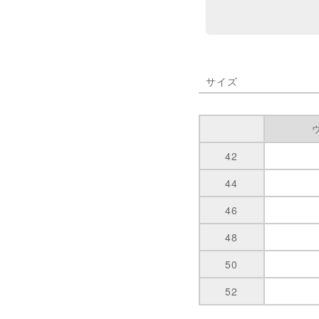
サイズ
42
44
46
48
50
52