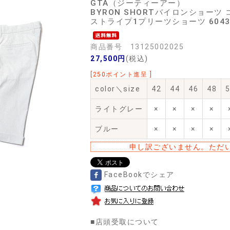
GTA（ジーティーアー）
BYRON SHORTバイロンショー
ストライプ1プリーツショーツ 60432 
商品番号 13125002025
27,500円
(税込)
[250ポイント進呈 ]
color＼size
42
44
46
48
ライトグレー
×
×
×
×
ブルー
×
×
×
×
申し訳ございません。ただ
FaceBookでシェア
■
店頭受取について