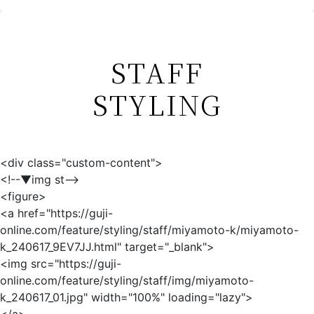
STAFF
STYLING
<div class="custom-content">
<!--▼img st-->
<figure>
<a href="https://guji-
online.com/feature/styling/staff/miyamoto-k/miyamoto-
k_240617_9EV7JJ.html" target="_blank">
<img src="https://guji-
online.com/feature/styling/staff/img/miyamoto-
k_240617_01.jpg" width="100%" loading="lazy">