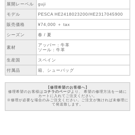
展開レーベル
guji
モデル
PESCA HE2418023200/HE2317045900
販売価格
¥74,000 ＋ tax
シーズン
春 / 夏
アッパー：牛革
素材
ソール：牛革
生産国
スペイン
付属品
箱、シューバッグ
【修理希望のお客様へ】
修理希望のお客様は
コチラのページ
より、 希望の修理方法を一緒に
カートに入れてご注文ください。
※修理が必要な場合のみご注文ください。ご注文が無ければ未修理に
て発送致します。