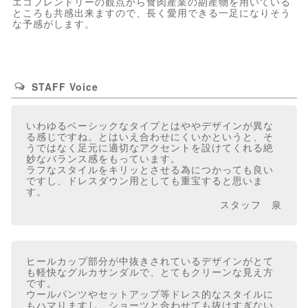
エコフレンドリーの観点から食肉産業の副産物を用いている
ところも共感出来ますので、長く愛用できる一足になりそう
な予感がします。
STAFF Voice
いわゆるベーシックなタイプとはややデザインが異な
る感じですね。とはいえ合わせにくいかというと、そ
うではなく足元に適切なアクセントを設けてくれる絶
妙なバランス感をもっています。
ラフなスタイルをキリッとさせる為につかっても良い
ですし、ドレスダウン用としても重宝すると思いま
す。
スタッフ 泉
ヒールカップ部分が中抜きされているデザインがとて
も軽快なグルカサンダルで、とてもクリーンな見え方
です。
ウールパンツやセットアップ等ドレス的なスタイルに
もハマりますし、ショーツと合わせても抜けすぎない