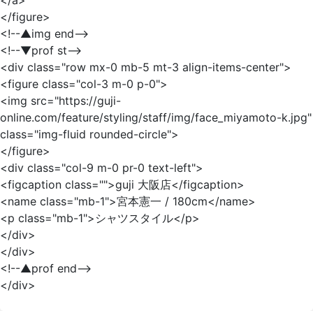
</a>
</figure>
<!--▲img end-->
<!--▼prof st-->
<div class="row mx-0 mb-5 mt-3 align-items-center">
<figure class="col-3 m-0 p-0">
<img src="https://guji-
online.com/feature/styling/staff/img/face_miyamoto-k.jpg"
class="img-fluid rounded-circle">
</figure>
<div class="col-9 m-0 pr-0 text-left">
<figcaption class="">guji 大阪店</figcaption>
<name class="mb-1">宮本憲一 / 180cm</name>
<p class="mb-1">シャツスタイル</p>
</div>
</div>
<!--▲prof end-->
</div>