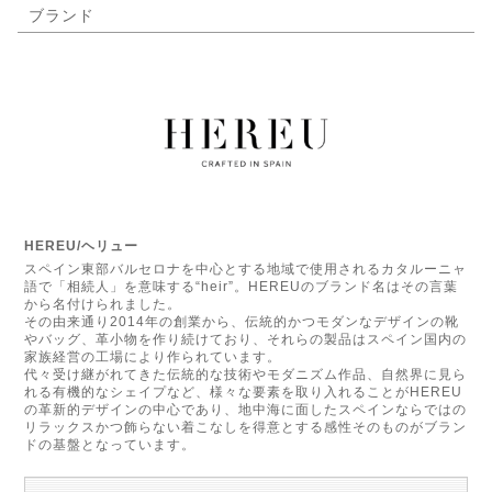
ブランド
HEREU/ヘリュー
スペイン東部バルセロナを中心とする地域で使用されるカタルーニャ
語で「相続人」を意味する“heir”。HEREUのブランド名はその言葉
から名付けられました。
その由来通り2014年の創業から、伝統的かつモダンなデザインの靴
やバッグ、革小物を作り続けており、それらの製品はスペイン国内の
家族経営の工場により作られています。
代々受け継がれてきた伝統的な技術やモダニズム作品、自然界に見ら
れる有機的なシェイプなど、様々な要素を取り入れることがHEREU
の革新的デザインの中心であり、地中海に面したスペインならではの
リラックスかつ飾らない着こなしを得意とする感性そのものがブラン
ドの基盤となっています。