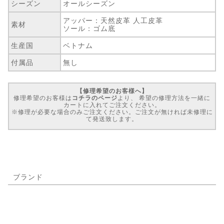
シーズン
オールシーズン
アッパー：天然皮革 人工皮革
素材
ソール：ゴム底
生産国
ベトナム
付属品
無し
【修理希望のお客様へ】
修理希望のお客様は
コチラのページ
より、 希望の修理方法を一緒に
カートに入れてご注文ください。
※修理が必要な場合のみご注文ください。ご注文が無ければ未修理に
て発送致します。
ブランド