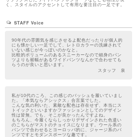
く、スタイルのアクセントして有用な要注目の一足です。
STAFF Voice
90年代の雰囲気を感じさせるよ配色だったりが個人的
にも懐かしい一足でして、レトロカラーの洗練されて
いない感じが今っぽいのかなと。
比較的ボリュームのあるスニーカーなので細身のパン
ツよりも裾幅があるワイドパンツなんかで合わせても
らうのが良いと思います。
スタッフ 泉
私が10代のころ、この感じのバッシュを履いていまし
た。「本気ならアシックス」合言葉でした。
こんな気の利いた、素敵な配色は存在せず、本当にス
トイックといいますかファッションとしてのデザイン
性は皆無。でも、そこが良かったんですよね。
もちろん、今履くならしっかりデザインされた色遣い
のこちらがマストのチョイスになります。ウール系の
パンツで合わせるとヨーロッパ的に、ジャージ系のパ
ンツですとモダンスポーツな趣です。