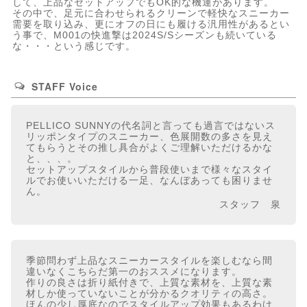
して、上品なセットアップでもOK的な機運があります。
その中で、足元に合わせられるクリーンで軽快なスニーカー
需要を取り込み、更にオフの日にも履ける汎用性があるとい
う事で、M001の快進撃は2024S/Sシーズンも続いている
な・・・という感じです。
STAFF Voice
PELLICO SUNNYの代名詞と言っても過言ではないス
リッポンタイプのスニーカー、色展開数の多さを見え
てもらうとその推し具合がよくご理解いただけるかな
と、、、。
セットアップスタイルから普段使いまで様々なスタイ
ルでお使いいただける一足、なんぼあっても困りませ
ん。
スタッフ 泉
季節問わず上品なスニーカースタイルを楽しむなら間
違いなくこちらだ第一のおススメになります。
作りの良さは折り紙付きで、上質な素材を、上質な素
材しか使っていないことが分かるクオリティの高さ。
ほんの少し厚底なのでスタイルアップ効果もあるわけ