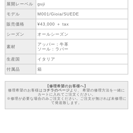
展開レーベル
guji
モデル
M001/Gioia/SUEDE
販売価格
¥43,000 ＋ tax
シーズン
オールシーズン
アッパー：牛革
素材
ソール：ラバー
生産国
イタリア
付属品
箱
【修理希望のお客様へ】
修理希望のお客様は
コチラのページ
より、 希望の修理方法を一緒に
カートに入れてご注文ください。
※修理が必要な場合のみご注文ください。ご注文が無ければ未修理に
て発送致します。