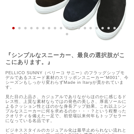
『シンプルなスニーカー、最良の選択肢がこ
こにあります。』
PELLICO SUNNY（ペリーコ サニー）のフラッグシップモ
デルであるスエード素材のスリッポンスニーカー“M001”、今
シーズンもしっかり変わらずMade in Itaryが貫かれていま
す。
見た目の上品さ、カジュアルでありながらほのかに感じるド
レス性、上質な素材ならではの発色の美しさ、厚底ソールに
よるクッション性とほのかな身長アップ効果。これ以上シン
プルなスニーカーに何を求めるのか・・・？という程整った
クオリティを備えた一足で、初登場以来何年もトップセラー
になっている名品です。
ビジネススタイルのカジュアル化は最早止められない流れと