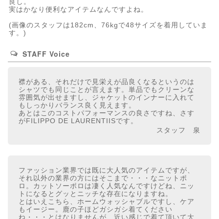
良し。
実はかなり便利なアイテムなんですよね。
(画像のスタッフは182cm、76kgで48サイズを着用していま
す。)
STAFF Voice
襟がある、それだけで見栄えが品良くなるというのは
シャツでも同じことが言えます。単品でもクリーンな
雰囲気が出せますし、ジャケットのインナーに入れて
もしっかりバランス良く見えます。
あとはこのコストパフォーマンスの良さですね、さす
がFILIPPO DE LAURENTIISです。
スタッフ 泉
ファッション業界では既に大人気のアイテムですが、
それ以外の業界の方にはそこまで・・・なニットポ
ロ。カットソーポロは凄く人気なんですけどね、ニッ
トになるとグッとニッチな存在になりますね。
とはいえこちら、ホームウォッシャブルですし、ケア
もイージー。鹿の子ほどガシガシ着てください
ね・・・とはなりませんが、近い感じで着て頂いて大