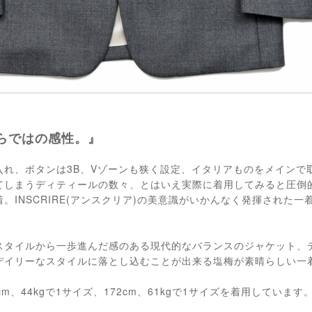
らではの感性。』
入れ、ボタンは3B、Vゾーンも狭く設定、イタリアものをメインで
てしまうディティールの数々、とはいえ実際に着用してみると圧倒
。INSCRIRE(アンスクリア)の美意識がいかんなく発揮された
スタイルから一歩進んだ感のある現代的なバランスのジャケット、
デイリーなスタイルに落とし込むことが出来る塩梅が素晴らしい一
cm、44kgで1サイズ、172cm、61kgで1サイズを着用しています。