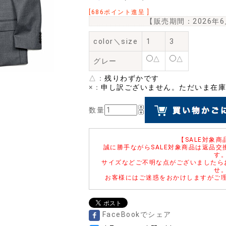
[686ポイント進呈 ]
【販売期間：
2026年
color＼size
1
3
△
△
グレー
△：
残りわずかです
×：
申し訳ございません。ただいま在庫
数量
【SALE対象
誠に勝手ながらSALE対象商品は返品
す
サイズなどご不明な点がございましたら
せ
お客様にはご迷惑をおかけしますがご
FaceBookでシェア