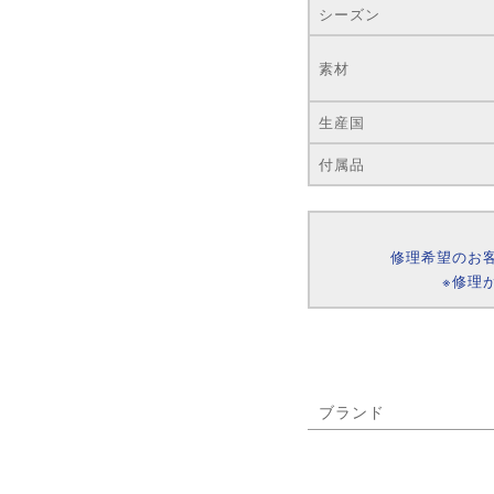
シーズン
素材
生産国
付属品
修理希望のお
※修理
ブランド