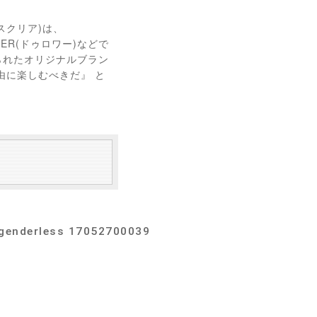
スクリア)は、
AWER(ドゥロワー)などで
られたオリジナルブラン
由に楽しむべきだ』 と
。
derless 17052700039