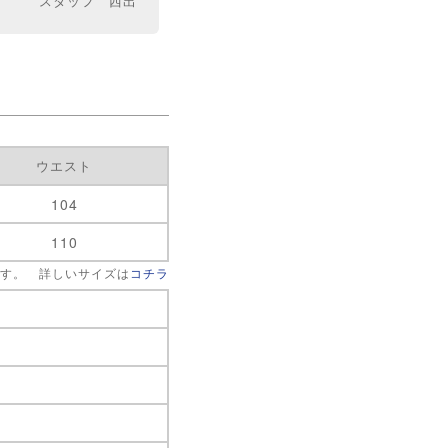
スタッフ 西出
ウエスト
104
110
です。 詳しいサイズは
コチラ