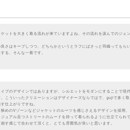
ャケットを大きく着る流れが来ていますよね、その流れを汲んでのジェ
の良さはキープしつつ、どちらかというとラフにばさっと羽織ってもら
速する、そんな一着です。
タイプのデザインではありますが、シルエットをモダンにすることで現
。こういったクリエーションはデザイナーズならではで、gujiで多く
画す仕上がりですね。
、狭めのVゾーンなどジャケットのルーツを感じさえるデザインを採用、
カジュアル且つストリートのムードを持って着られるように仕立てられ
着崩す感じで合わせて頂くと、とても雰囲気が良いと思います。