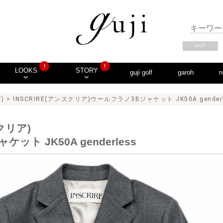
HOT
!
!
LOOKS
STORY
guji golf
garoh
n
)
> INSCRIRE(アンスクリア)ウールフラノ3Bジャケット JK50A genderle