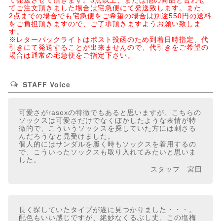
て発送させて頂きます。3点以上、または他の商品と合わせ
てご注文頂きました場合は宅急便にて発送致します。また、
2点までの場合でも宅急便をご希望の場合は別途550円の送料
をご負担頂きますので、ご了承頂きますようお願い致しま
す。
※レターパックライトはポスト投函のため到着日時指定、代
引きにて発送することが出来ませんので、代引きをご希望の
場合は通常の宅急便をご指定下さい。
STAFF Voice
可愛さがrasoxの特徴でもあると思いますが、こちらの
ソックスは可愛さだけでなくぼかしたような表情が特
徴的で、こういうソックスを探していた方には刺さる
んだろうなと見受けました。
個人的にはサンダルを履く時もソックスを着用するの
で、こういったソックスも取り入れてみたいと思いま
した。
スタッフ 宮田
長く探していたタイプが遂に見つかりました・・・。
配色もいい感じですが、絶妙なくるぶし丈、この塩梅