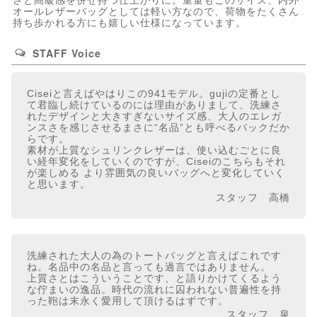
さと高級感を併せ持つ仕上がりに。重量もこのサイズ、内外
オールレザーバッグとしては軽い方なので、荷物をたくさん
持ち歩かれる方にも嬉しい仕様になっています。
STAFF Voice
Ciseiと言えばやはりこの941モデル。gujiの定番とし
て君臨し続けているのには理由がありまして、洗練さ
れたデザインと大きすぎないサイズ感、大人のエレガ
ンスさを感じさせるまさに“名品”とも呼べるバックだか
らです。
素材が上質なシュリンクレザーは、使い込むごとに良
い経年変化をしていくのですが、Ciseiのこちらもそれ
が楽しめる より雰囲気の良いバッグへと変化していく
と思います。
スタッフ 高橋
洗練された大人の為のトートバッグと言えばこれです
ね。名品中の名品と言っても過言ではありません。
上質さとはこういうことです、と語りかけてくるよう
な佇まいの逸品。時代の流れに囚われない普遍性を持
った鞄は末永く愛用して頂けるはずです。
スタッフ 泉