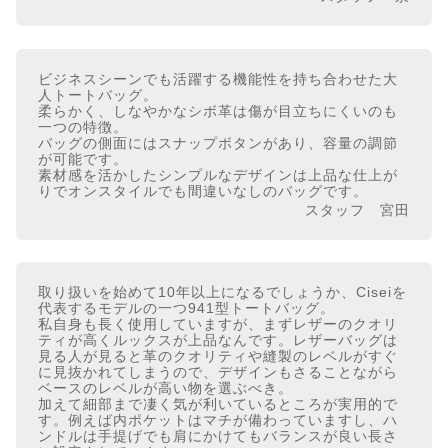
ビジネスシーンでも活躍する機能性を持ち合わせた大
人トートバッグ。
柔らかく、しなやかなシボ革は傷が目立ちにくいのも
一つの特徴。
バッグの側面にはスナップボタンがあり、容量の調節
が可能です。
素材感を活かしたシンプルなデザインは上品な仕上が
りでオンスタイルでも間違いなしのバッグです。
スタッフ 宮田
取り扱いを始めて10年以上になるでしょうか、Ciseiを
代表するモデルの一つ941型トートバッグ。
私自身も長く使用していますが、まずレザーのクオリ
ティが高くルックスが上品なんです。レザーバッグは
見る人が見ると革のクオリティや縫製のレベルがすぐ
に見抜かれてしまうので、デザインもさることながら
ベースのレベルが高い物を選ぶべき。
加えて細部まで凄く気が利いているところが実用的で
す。例えば内ポケットはマチが備わっていますし、ハ
ンドルは手提げでも肩にかけてもバランスが良い長さ