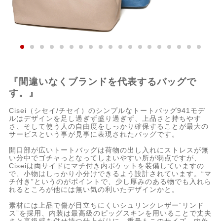
『間違いなくブランドを代表するバッグで
す。』
Cisei（シセイ/チセイ）のシンプルなトートバッグ941モデ
ルはデザインを足し過ぎず盛り過ぎず、上品さと持ちやす
さ、そして使う人の自由度をしっかり確保することが最大の
サービスという事が見事に表現されたバッグです。
開口部が広いトートバッグは荷物の出し入れにストレスが無
い分中でゴチャっとなってしまいやすい所が弱点ですが、
Ciseiは両サイドにマチ付き内ポケットを装備していますの
で、小物はしっかり小分けできるよう設計されています。“マ
チ付き”というのがポイントで、少し厚みのある物でも入れら
れるところが他には無い気の利いたデザインかと。
素材には上品で傷が目立ちにくいシュリンクレザー“リンド
ス”を採用、内装は最高級のピッグスキンを用いることで丈夫