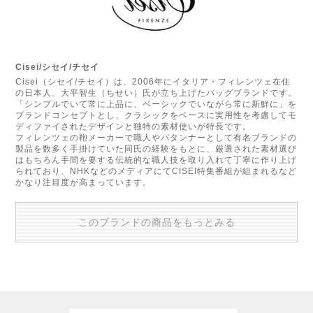
Cisei/シセイ/チセイ
Cisei（シセイ/チセイ）は、2006年にイタリア・フィレンツェ在住
の日本人、大平智生（ちせい）氏が立ち上げたバッグブランドです。
「シンプルでいて常に上品に、ベーシックでいながら常に新鮮に」を
ブランドコンセプトとし、クラシックをベースに実用性を考慮してモ
ディファイされたデザインと独特の素材使いが特長です。
フィレンツェの鞄メーカーで職人やパタンナーとして有名ブランドの
製品を数多く手掛けていた同氏の経験をもとに、厳選された素材選び
はもちろん手間を要する伝統的な職人技を取り入れて丁寧に作り上げ
られており、NHKなどのメディアにてCISEI特集番組が組まれるなど
かなり注目度が高まっています。
このブランドの商品をもっとみる