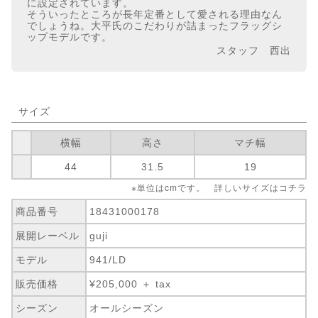
に設定されています。
そういったところが長年定番として愛される理由なん
でしょうね。大平氏のこだわりが詰まったフラッグシ
ップモデルです。
スタッフ 西出
サイズ
横幅
高さ
マチ幅
44
31.5
19
※単位はcmです。 詳しいサイズは
コチラ
商品番号
18431000178
展開レーベル
guji
モデル
941/LD
販売価格
¥205,000 ＋ tax
シーズン
オールシーズン