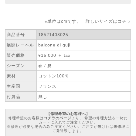
※単位はcmです。 詳しいサイズは
コチラ
商品番号
18521403025
展開レーベル
balcone di guji
販売価格
¥16,000 ＋ tax
シーズン
春 / 夏
素材
コットン100％
生産国
フランス
付属品
無し
【修理希望のお客様へ】
修理希望のお客様は
コチラのページ
より、 希望の修理方法を一緒に
カートに入れてご注文ください。
※修理が必要な場合のみご注文ください。ご注文が無ければ未修理に
て発送致します。