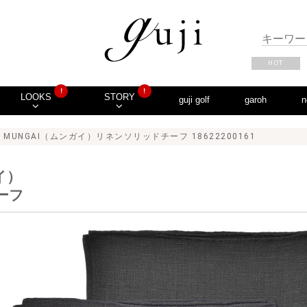
HOT
!
!
LOOKS
STORY
guji golf
garoh
n
 MUNGAI（ムンガイ）リネンソリッドチーフ 18622200161