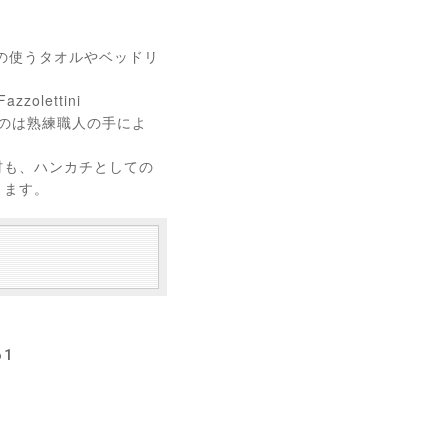
々の使うタオルやベッドリ
lettini
のものは熟練職人の手によ
材も、ハンカチとしての
ります。
61