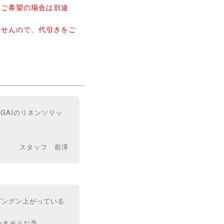
をご希望の場合は別途
ませんので、代引きをご
NGAIのリネンソリッ
スタッフ 前澤
グングン上がっている
いきそうな予