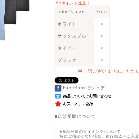
[58ポイント進呈 ]
color＼size
Free
ホワイト
×
サックスブルー
×
ネイビー
×
ブラック
×
申し訳ございません。ただ
FaceBookでシェア
■
店頭受取について
■商品発送のタイミングについて
特にご指定がない場合、銀行振込⇒ご入金