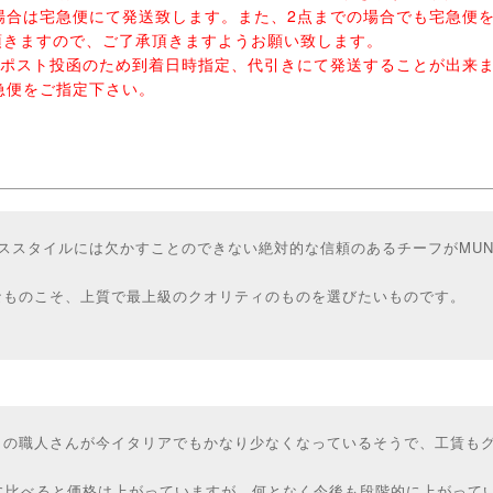
場合は宅急便にて発送致します。また、2点までの場合でも宅急便
頂きますので、ご了承頂きますようお願い致します。
はポスト投函のため到着日時指定、代引きにて発送することが出来
急便をご指定下さい。
gujiのドレススタイルには欠かすことのできない絶対的な信頼のあるチーフがMU
なものこそ、上質で最上級のクオリティのものを選びたいものです。
りの職人さんが今イタリアでもかなり少なくなっているそうで、工賃も
前に比べると価格は上がっていますが、何となく今後も段階的に上がって