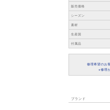
販売価格
シーズン
素材
生産国
付属品
修理希望のお
※修理
ブランド