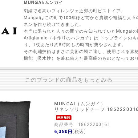
MUNGAI/ムンガイ
刺繍で名高いフィレンツェ近郊の町ピストイア。
Mungaiはこの町で100年ほど前から貴族や裕福な人
ネンを作り続けてきました。
本当に限られた人々の間でのみ知られていたMungaiのFazzo
Artigianale（手作りのハンカチ）は トップライン
り、1枚あたり約6時間もの時間が費やされます。
その刺繍技術はまさに芸術の域に達し、使用される素
機能（吸水性）を兼ね備えた最高級のものとなってお
このブランドの商品をもっとみる
MUNGAI（ムンガイ）
リネンソリッドチーフ 186222001
商品番号 18622200161
6,380円
(税込)