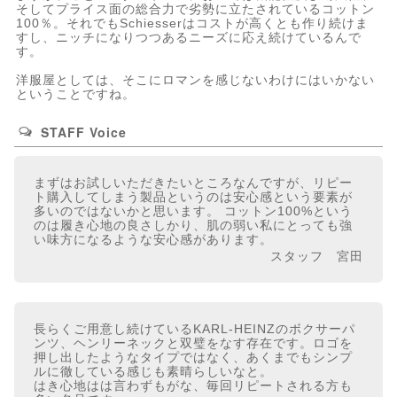
そしてプライス面の総合力で劣勢に立たされているコットン
100％。それでもSchiesserはコストが高くとも作り続けま
すし、ニッチになりつつあるニーズに応え続けているんで
す。
洋服屋としては、そこにロマンを感じないわけにはいかない
ということですね。
STAFF Voice
まずはお試しいただきたいところなんですが、リピー
ト購入してしまう製品というのは安心感という要素が
多いのではないかと思います。 コットン100%という
のは履き心地の良さしかり、肌の弱い私にとっても強
い味方になるような安心感があります。
スタッフ 宮田
長らくご用意し続けているKARL-HEINZのボクサーパ
ンツ、ヘンリーネックと双璧をなす存在です。ロゴを
押し出したようなタイプではなく、あくまでもシンプ
ルに徹している感じも素晴らしいなと。
はき心地はは言わずもがな、毎回リピートされる方も