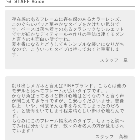
STAFF Voice
存在感のあるフレームに存在感のあるカラーレンズ、
このぐらいパッと華やかなタイプをかけたい気分で
す。ベースは落ち着きのあるクラシックなシルエット
ですが細かなディティールや作りの手法は凄くモダン
と言うのも面白い所ですね。
夏本番になるとどうしてもシンプルな装いになりがち
なので、こういったタイプは持っておくと重宝しま
す。
スタッフ 泉
削り出しメガネと言えばPINEブランド。こちらは他の
モデルと比べてフレームが広いタイプです。。
かなり角ばってるけど掛け心地はどうなの？と言う声
が聞こえてきそうですが、ご安心くださいませ。想像
以上…いや、何故そんな事を考えてしまったのだろ
う。と後悔をいてしまう程素晴らしい掛け心地なんで
す。
ちなみにこのフレーム幅広めのタイプ、ちょっと調べ
てみれば分かりますが、数々の著名人の方が愛用され
ています！
スタッフ 髙橋