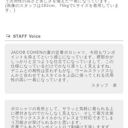
う汎用性の高さと美しさを備えた一着になっています。
(画像のスタッフは182cm、76kgでLサイズを着用していま
す。)
STAFF Voice
JACOB COHENの夏の定番ポロシャツ、今回もワンポ
イントを添えてという感じになっています。襟部分が
しっかりと立つような仕立てになっていまして、この
仕様になっているだけでかなり凛々しく見えますね。
デニムとの相性は言わずもがな、ウールスラックスな
んかと合わせてもスタイルを上品に保ってくれる汎用
性の高い一着になっています。
スタッフ 泉
ポロシャツの長所として、サラッと気軽に着られる上
に襟付きなのでだらしなく見えない、そして着方次第
でリラックススタイルからドレスまで対応できてしま
う万能さが挙げられるかと思います。
定番でもあるワンポイントロゴ刺繍は主張しすぎず、