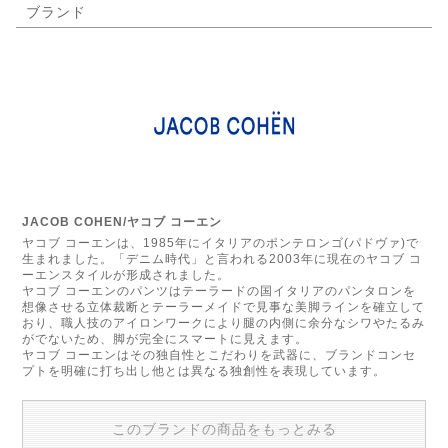
ブランド
JACOB COHEN/ヤコブ コーエン
ヤコブ コーエンは、1985年にイタリアのポンテロンゴ(パドヴァ)で
生まれました。「デニム時代」と言われる2003年に現在のヤコブ コ
ーエンスタイルが形成されました。
ヤコブ コーエンのパンツはテーラードの国イタリアのパンタロンを
想像させる立体裁断とテーラーメイドで見事な美脚ラインを確立して
おり、職人技のアイロンワークにより腿の内側に余分なシワやたるみ
がでないため、脚が完全にスマートに見えます。
ヤコブ コーエンはその独自性とこだわりを武器に、ブランドコンセ
プトを明確に打ち出し他とは異なる独創性を表現しています。
このブランドの商品をもっとみる