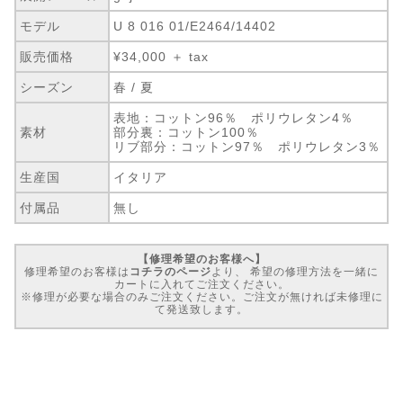
モデル
U 8 016 01/E2464/14402
販売価格
¥34,000 ＋ tax
シーズン
春 / 夏
表地：コットン96％ ポリウレタン4％
素材
部分裏：コットン100％
リブ部分：コットン97％ ポリウレタン3％
生産国
イタリア
付属品
無し
【修理希望のお客様へ】
修理希望のお客様は
コチラのページ
より、 希望の修理方法を一緒に
カートに入れてご注文ください。
※修理が必要な場合のみご注文ください。ご注文が無ければ未修理に
て発送致します。