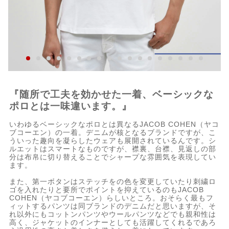
『随所で工夫を効かせた一着、ベーシックな
ポロとは一味違います。』
いわゆるベーシックなポロとは異なるJACOB COHEN（ヤコ
ブコーエン）の一着。デニムが核となるブランドですが、こ
ういった趣向を凝らしたウェアも展開されているんです。シ
ルエットはスマートなものですが、襟裏、台襟、見返しの部
分は布帛に切り替えることでシャープな雰囲気を表現してい
ます。
また、第一ボタンはステッチをの色を変更していたり刺繍ロ
ゴを入れたりと要所でポイントを抑えているのもJACOB
COHEN（ヤコブコーエン）らしいところ。おそらく最もフ
ィットするパンツは同ブランドのデニムだと思いますが、そ
れ以外にもコットンパンツやウールパンツなどでも親和性は
高く、ジャケットのインナーとしても活躍してくれるであろ